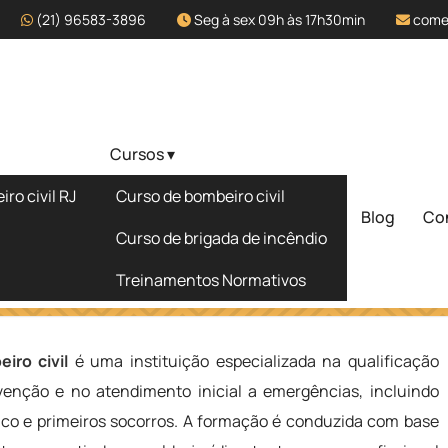
(21) 96583-3896
Seg à sex 09h às 17h30min
come
Cursos ▾
fissional de
ro civil RJ
Curso de bombeiro civil
- SP
Blog
Co
Solicite um 
Curso de brigada de incêndio
Treinamentos Normativos
e Bombeiro Civil em Bilac - SP
iro civil
é uma instituição especializada na qualificação
evenção e no atendimento inicial a emergências, incluindo
ico e primeiros socorros. A formação é conduzida com base