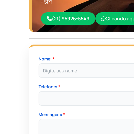
- SP?
(21) 95926-5549
Clicando aq
Nome:
*
Telefone:
*
Mensagem:
*