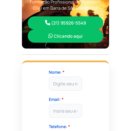
Formação Profissional de Bombeiro
Civil em Barra de São Francisco?
(21) 95926-5549
Clicando aqui
Nome:
*
Email:
*
Telefone:
*