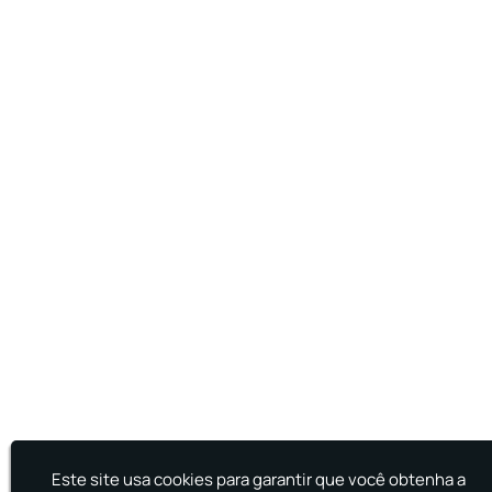
Treinamento de Incêndio
Treinamento de Prevenção e Combate a
Incêndio
Treinamento de Primeiro Socorros
Treinamento de Primeiros Socorros para CIPA
Treinamento de Primeiros Socorros para
Empresas
Este site usa cookies para garantir que você obtenha a