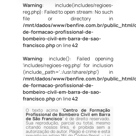
Warning
: include(includes/regioes-
reg.php): Failed to open stream: No such
file or directory in
/mnt/dados/www/benfire.com.br/public_html/
de-formacao-profissional-de-
bombeiro-civil-em-barra-de-sao-
francisco.php
on line
42
Warning
: include(): Failed opening
'includes/regioes-reg.php' for inclusion
(include_path='.:/usr/share/php') in
/mnt/dados/www/benfire.com.br/public_html/
de-formacao-profissional-de-
bombeiro-civil-em-barra-de-sao-
francisco.php
on line
42
O texto acima "
Centro de Formação
Profissional de Bombeiro Civil em Barra
de São Francisco
" é de direito reservado.
Sua reprodução, parcial ou total, mesmo
citando nossos links, é proibida sem a
autorização do autor. Plágio é crime e está
previsto no artigo 184 do Código Penal. –
Lei