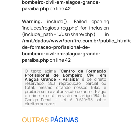
bombeiro-civil-em-alagoa-grande-
paraiba.php
on line
42
Warning
: include(): Failed opening
'includes/regioes-reg.php' for inclusion
(include_path='.:/usr/share/php') in
/mnt/dados/www/benfire.com.br/public_html/
de-formacao-profissional-de-
bombeiro-civil-em-alagoa-grande-
paraiba.php
on line
42
O texto acima "
Centro de Formação
Profissional de Bombeiro Civil em
Alagoa Grande - Paraíba
" é de direito
reservado. Sua reprodução, parcial ou
total, mesmo citando nossos links, é
proibida sem a autorização do autor. Plágio
é crime e está previsto no artigo 184 do
Código Penal. –
Lei n° 9.610-98 sobre
direitos autorais
.
OUTRAS
PÁGINAS