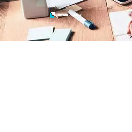
Treinamento de Bombeiros
Treinamento de Brigada
Treinamento de Brigada de Emergência
Treinamento de Brigada de Incêndio
Treinamento de Brigada de Incêndio Valor
Treinamento de Brigadista de Incêndio
Treinamento de Combate a Incêndio NR 23
Treinamento de Incêndio
Treinamento de Prevenção e Combate a
Incêndio
Treinamento de Primeiro Socorros
Treinamento de Primeiros Socorros para CIPA
Treinamento de Primeiros Socorros para
Empresas