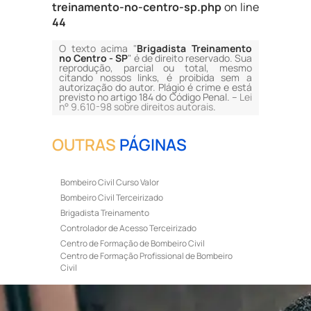
treinamento-no-centro-sp.php
on line
44
O texto acima "
Brigadista Treinamento
no Centro - SP
" é de direito reservado. Sua
reprodução, parcial ou total, mesmo
citando nossos links, é proibida sem a
autorização do autor. Plágio é crime e está
previsto no artigo 184 do Código Penal. –
Lei
n° 9.610-98 sobre direitos autorais
.
OUTRAS
PÁGINAS
Bombeiro Civil Curso Valor
Bombeiro Civil Terceirizado
Brigadista Treinamento
Controlador de Acesso Terceirizado
Centro de Formação de Bombeiro Civil
Centro de Formação Profissional de Bombeiro
Civil
Curso de Bombeiro Civil
Curso de Bombeiro Civil Preço