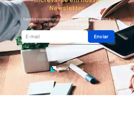
Bombeiro Civil
Newsletter
Terceirização de Bombeiro
Terceirização de Bombeiro Civil
Receba novidades na área de prevenção e combate a
Terceirização de Portaria
incêndio. Inscreva-se agora!
Terceirização de Recepção
Terceirização de Recepcionista
Enviar
Terceirização de Serviços de Recepcionistas
Treinamento de Bombeiro Civil
Benfire - Proteção e Serviços
Treinamento de Bombeiros
Treinamento de Brigada
Treinamento de Brigada de Emergência
Treinamento de Brigada de Incêndio
Treinamento de Brigada de Incêndio Valor
Treinamento de Brigadista de Incêndio
Treinamento de Combate a Incêndio NR 23
Treinamento de Incêndio
Treinamento de Prevenção e Combate a
Incêndio
Treinamento de Primeiro Socorros
Treinamento de Primeiros Socorros para CIPA
Treinamento de Primeiros Socorros para