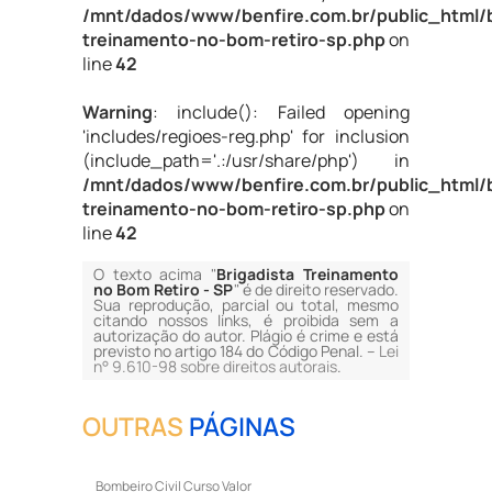
/mnt/dados/www/benfire.com.br/public_html/b
treinamento-no-bom-retiro-sp.php
on
line
42
Warning
: include(): Failed opening
'includes/regioes-reg.php' for inclusion
(include_path='.:/usr/share/php') in
/mnt/dados/www/benfire.com.br/public_html/b
treinamento-no-bom-retiro-sp.php
on
line
42
O texto acima "
Brigadista Treinamento
no Bom Retiro - SP
" é de direito reservado.
Sua reprodução, parcial ou total, mesmo
citando nossos links, é proibida sem a
autorização do autor. Plágio é crime e está
previsto no artigo 184 do Código Penal. –
Lei
n° 9.610-98 sobre direitos autorais
.
OUTRAS
PÁGINAS
Bombeiro Civil Curso Valor