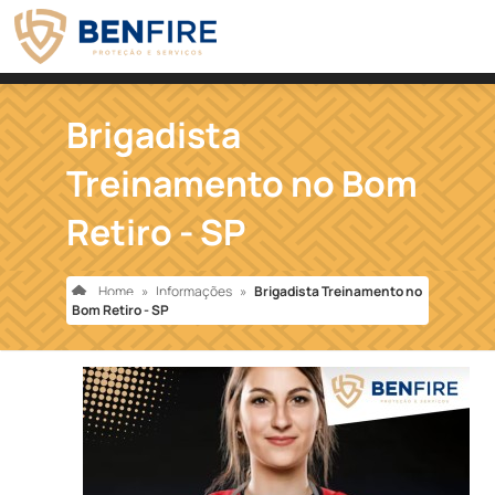
Brigadista
Treinamento no Bom
Retiro - SP
Home
»
Informações
»
Brigadista Treinamento no
Bom Retiro - SP