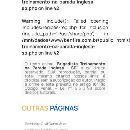
treinamento-na-parada-inglesa-
sp.php
on line
42
Warning
: include(): Failed opening
'includes/regioes-reg.php' for inclusion
(include_path='.:/usr/share/php') in
/mnt/dados/www/benfire.com.br/public_html/b
treinamento-na-parada-inglesa-
sp.php
on line
42
O texto acima "
Brigadista Treinamento
na Parada Inglesa - SP
" é de direito
reservado. Sua reprodução, parcial ou
total, mesmo citando nossos links, é
proibida sem a autorização do autor. Plágio
é crime e está previsto no artigo 184 do
Código Penal. –
Lei n° 9.610-98 sobre
direitos autorais
.
OUTRAS
PÁGINAS
Bombeiro Civil Curso Valor