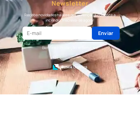
Newsletter
Terceirização de Bombeiro
Terceirização de Bombeiro Civil
Receba novidades na área de prevenção e combate a
Terceirização de Portaria
incêndio. Inscreva-se agora!
Terceirização de Recepção
Terceirização de Recepcionista
Enviar
Terceirização de Serviços de Recepcionistas
Treinamento de Bombeiro Civil
Benfire - Proteção e Serviços
Treinamento de Bombeiros
Treinamento de Brigada
Treinamento de Brigada de Emergência
Treinamento de Brigada de Incêndio
Treinamento de Brigada de Incêndio Valor
Treinamento de Brigadista de Incêndio
Treinamento de Combate a Incêndio NR 23
Treinamento de Incêndio
Treinamento de Prevenção e Combate a
Incêndio
Treinamento de Primeiro Socorros
Treinamento de Primeiros Socorros para CIPA
Treinamento de Primeiros Socorros para
Empresas