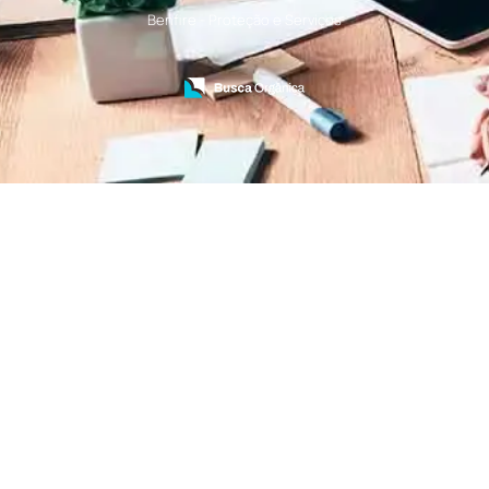
Treinamento de Bombeiro Civil
Benfire - Proteção e Serviços
Treinamento de Bombeiros
Treinamento de Brigada
Treinamento de Brigada de Emergência
Treinamento de Brigada de Incêndio
Treinamento de Brigada de Incêndio Valor
Treinamento de Brigadista de Incêndio
Treinamento de Combate a Incêndio NR 23
Treinamento de Incêndio
Treinamento de Prevenção e Combate a
Incêndio
Treinamento de Primeiro Socorros
Treinamento de Primeiros Socorros para CIPA
Treinamento de Primeiros Socorros para
Empresas