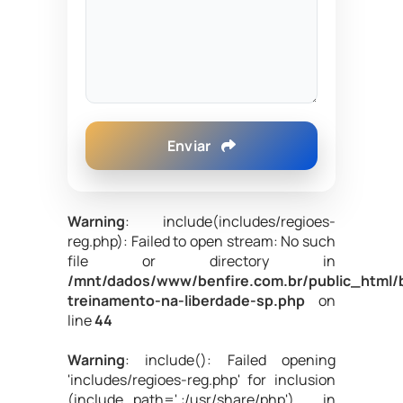
Enviar
Warning
: include(includes/regioes-
reg.php): Failed to open stream: No such
file or directory in
/mnt/dados/www/benfire.com.br/public_html/b
treinamento-na-liberdade-sp.php
on
line
44
Warning
: include(): Failed opening
'includes/regioes-reg.php' for inclusion
(include_path='.:/usr/share/php') in