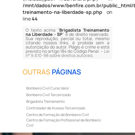
/mnt/dados/www/benfire.com.br/public_html/b
treinamento-na-liberdade-sp.php
on
line
44
O texto acima "
Brigadista Treinamento
na Liberdade - SP
" é de direito reservado.
Sua reprodução, parcial ou total, mesmo
citando nossos links, é proibida sem a
autorização do autor. Plágio é crime e está
previsto no artigo 184 do Código Penal. –
Lei
n° 9.610-98 sobre direitos autorais
.
OUTRAS
PÁGINAS
Bombeiro Civil Curso Valor
Bombeiro Civil Terceirizado
Brigadista Treinamento
Controlador de Acesso Terceirizado
Centro de Formação de Bombeiro Civil
Centro de Formação Profissional de Bombeiro
Civil
Curso de Bombeiro Civil