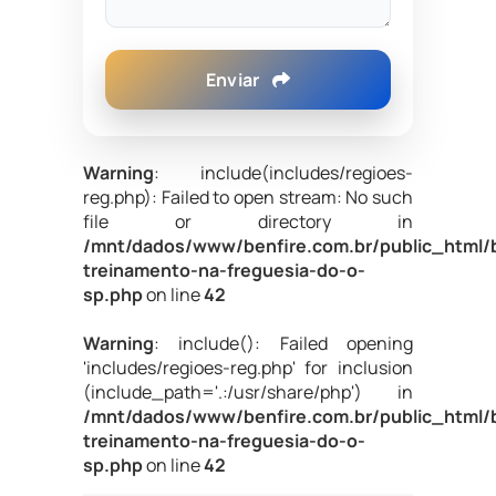
Enviar
Warning
: include(includes/regioes-
reg.php): Failed to open stream: No such
file or directory in
/mnt/dados/www/benfire.com.br/public_html/b
treinamento-na-freguesia-do-o-
sp.php
on line
42
Warning
: include(): Failed opening
'includes/regioes-reg.php' for inclusion
(include_path='.:/usr/share/php') in
/mnt/dados/www/benfire.com.br/public_html/b
treinamento-na-freguesia-do-o-
sp.php
on line
42