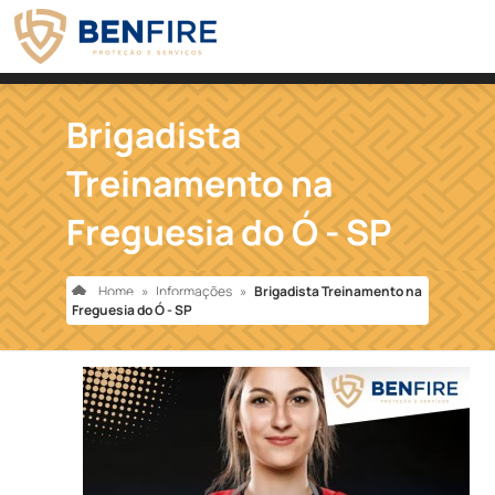
Brigadista
Treinamento na
Freguesia do Ó - SP
Home
»
Informações
»
Brigadista Treinamento na
Freguesia do Ó - SP