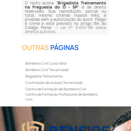
O texto acima "
Brigadista Treinamento
na Freguesia do Ó - SP
" é de direito
reservado. Sua reprodução, parcial ou
total, mesmo citando nossos links, é
proibida sem a autorização do autor. Plágio
é crime e está previsto no artigo 184 do
Código Penal. –
Lei n° 9.610-98 sobre
direitos autorais
.
OUTRAS
PÁGINAS
Bombeiro Civil Curso Valor
Bombeiro Civil Terceirizado
Brigadista Treinamento
Controlador de Acesso Terceirizado
Centro de Formação de Bombeiro Civil
Centro de Formação Profissional de Bombeiro
Civil
Curso de Bombeiro Civil
Curso de Bombeiro Civil Preço
Curso de Bombeiro Civil Primeiros Socorros
Curso de Bombeiro Civil Profissional