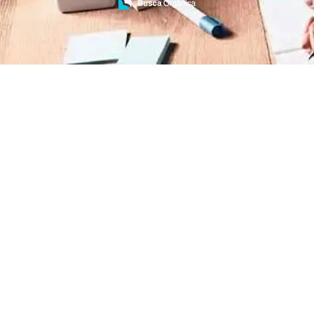
Treinamento de Brigada de Emergência
Treinamento de Brigada de Incêndio
Treinamento de Brigada de Incêndio Valor
Treinamento de Brigadista de Incêndio
Treinamento de Combate a Incêndio NR 23
Treinamento de Incêndio
Treinamento de Prevenção e Combate a
Incêndio
Treinamento de Primeiro Socorros
Treinamento de Primeiros Socorros para CIPA
Treinamento de Primeiros Socorros para
Empresas