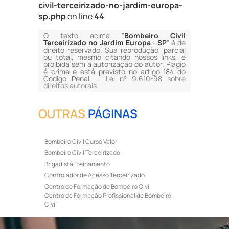
civil-terceirizado-no-jardim-europa-
sp.php
on line
44
O texto acima "
Bombeiro Civil
Terceirizado no Jardim Europa - SP
" é de
direito reservado. Sua reprodução, parcial
ou total, mesmo citando nossos links, é
proibida sem a autorização do autor. Plágio
é crime e está previsto no artigo 184 do
Código Penal. –
Lei n° 9.610-98 sobre
direitos autorais
.
OUTRAS
PÁGINAS
Bombeiro Civil Curso Valor
Bombeiro Civil Terceirizado
Brigadista Treinamento
Controlador de Acesso Terceirizado
Centro de Formação de Bombeiro Civil
Centro de Formação Profissional de Bombeiro
Civil
Curso de Bombeiro Civil
Curso de Bombeiro Civil Preço