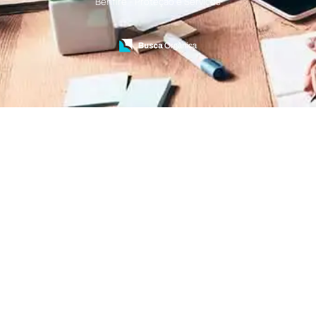
Benfire - Proteção e Serviços
Treinamento de Bombeiros
Treinamento de Brigada
Treinamento de Brigada de Emergência
Treinamento de Brigada de Incêndio
Treinamento de Brigada de Incêndio Valor
Treinamento de Brigadista de Incêndio
Treinamento de Combate a Incêndio NR 23
Treinamento de Incêndio
Treinamento de Prevenção e Combate a
Incêndio
Treinamento de Primeiro Socorros
Treinamento de Primeiros Socorros para CIPA
Treinamento de Primeiros Socorros para
Empresas