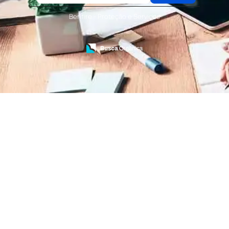
Terceirização de Serviços de Recepcionistas
Treinamento de Bombeiro Civil
Benfire - Proteção e Serviços
Treinamento de Bombeiros
Treinamento de Brigada
Treinamento de Brigada de Emergência
Treinamento de Brigada de Incêndio
Treinamento de Brigada de Incêndio Valor
Treinamento de Brigadista de Incêndio
Treinamento de Combate a Incêndio NR 23
Treinamento de Incêndio
Treinamento de Prevenção e Combate a
Incêndio
Treinamento de Primeiro Socorros
Treinamento de Primeiros Socorros para CIPA
Treinamento de Primeiros Socorros para
Empresas