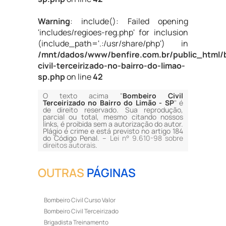
Warning
: include(): Failed opening
'includes/regioes-reg.php' for inclusion
(include_path='.:/usr/share/php') in
/mnt/dados/www/benfire.com.br/public_html/
civil-terceirizado-no-bairro-do-limao-
sp.php
on line
42
O texto acima "
Bombeiro Civil
Terceirizado no Bairro do Limão - SP
" é
de direito reservado. Sua reprodução,
parcial ou total, mesmo citando nossos
links, é proibida sem a autorização do autor.
Plágio é crime e está previsto no artigo 184
do Código Penal. –
Lei n° 9.610-98 sobre
direitos autorais
.
OUTRAS
PÁGINAS
Bombeiro Civil Curso Valor
Bombeiro Civil Terceirizado
Brigadista Treinamento