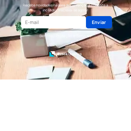
Terceirização de Bombeiro Civil
Receba novidades na área de prevenção e combate a
Terceirização de Portaria
incêndio. Inscreva-se agora!
Terceirização de Recepção
Terceirização de Recepcionista
Enviar
Terceirização de Serviços de Recepcionistas
Treinamento de Bombeiro Civil
Benfire - Proteção e Serviços
Treinamento de Bombeiros
Treinamento de Brigada
Treinamento de Brigada de Emergência
Treinamento de Brigada de Incêndio
Treinamento de Brigada de Incêndio Valor
Treinamento de Brigadista de Incêndio
Treinamento de Combate a Incêndio NR 23
Treinamento de Incêndio
Treinamento de Prevenção e Combate a
Incêndio
Treinamento de Primeiro Socorros
Treinamento de Primeiros Socorros para CIPA
Treinamento de Primeiros Socorros para
Empresas