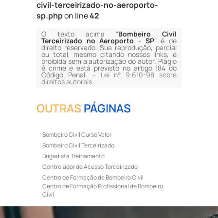
civil-terceirizado-no-aeroporto-
sp.php
on line
42
O texto acima "
Bombeiro Civil
Terceirizado no Aeroporto - SP
" é de
direito reservado. Sua reprodução, parcial
ou total, mesmo citando nossos links, é
proibida sem a autorização do autor. Plágio
é crime e está previsto no artigo 184 do
Código Penal. –
Lei n° 9.610-98 sobre
direitos autorais
.
OUTRAS
PÁGINAS
Bombeiro Civil Curso Valor
Bombeiro Civil Terceirizado
Brigadista Treinamento
Controlador de Acesso Terceirizado
Centro de Formação de Bombeiro Civil
Centro de Formação Profissional de Bombeiro
Civil
Curso de Bombeiro Civil
Curso de Bombeiro Civil Preço