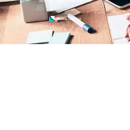
Benfire - Proteção e Serviços
Treinamento de Bombeiros
Treinamento de Brigada
Treinamento de Brigada de Emergência
Treinamento de Brigada de Incêndio
Treinamento de Brigada de Incêndio Valor
Treinamento de Brigadista de Incêndio
Treinamento de Combate a Incêndio NR 23
Treinamento de Incêndio
Treinamento de Prevenção e Combate a
Incêndio
Treinamento de Primeiro Socorros
Treinamento de Primeiros Socorros para CIPA
Treinamento de Primeiros Socorros para
Empresas