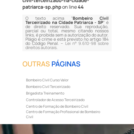
civil-terceirizado-na-cidade-
patriarca-sp.php
on line
44
O texto acima "
Bombeiro Civil
Terceirizado na Cidade Patriarca - SP
" é
de direito reservado. Sua reprodução,
parcial ou total, mesmo citando nossos
links, é proibida sem a autorização do autor.
Plágio é crime e está previsto no artigo 184
do Código Penal. –
Lei n° 9.610-98 sobre
direitos autorais
.
OUTRAS
PÁGINAS
Bombeiro Civil Curso Valor
Bombeiro Civil Terceirizado
Brigadista Treinamento
Controlador de Acesso Terceirizado
Centro de Formação de Bombeiro Civil
Centro de Formação Profissional de Bombeiro
Civil
Curso de Bombeiro Civil
Curso de Bombeiro Civil Preço