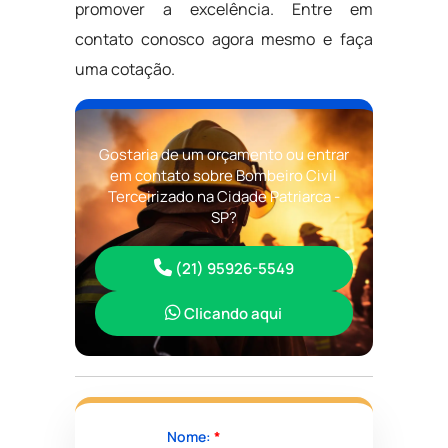
promover a excelência. Entre em
contato conosco agora mesmo e faça
uma cotação.
Gostaria de um orçamento ou entrar
em contato sobre Bombeiro Civil
Terceirizado na Cidade Patriarca -
SP?
(21) 95926-5549
Clicando aqui
Nome:
*