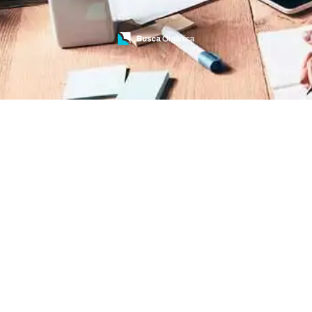
Treinamento de Bombeiros
Treinamento de Brigada
Treinamento de Brigada de Emergência
Treinamento de Brigada de Incêndio
Treinamento de Brigada de Incêndio Valor
Treinamento de Brigadista de Incêndio
Treinamento de Combate a Incêndio NR 23
Treinamento de Incêndio
Treinamento de Prevenção e Combate a
Incêndio
Treinamento de Primeiro Socorros
Treinamento de Primeiros Socorros para CIPA
Treinamento de Primeiros Socorros para
Empresas