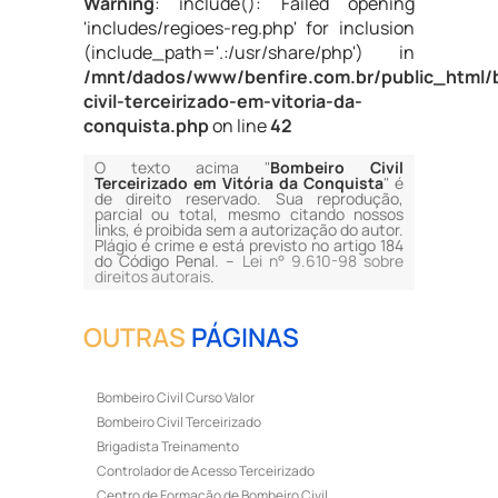
Warning
: include(): Failed opening
'includes/regioes-reg.php' for inclusion
(include_path='.:/usr/share/php') in
/mnt/dados/www/benfire.com.br/public_html/
civil-terceirizado-em-vitoria-da-
conquista.php
on line
42
O texto acima "
Bombeiro Civil
Terceirizado em Vitória da Conquista
" é
de direito reservado. Sua reprodução,
parcial ou total, mesmo citando nossos
links, é proibida sem a autorização do autor.
Plágio é crime e está previsto no artigo 184
do Código Penal. –
Lei n° 9.610-98 sobre
direitos autorais
.
OUTRAS
PÁGINAS
Bombeiro Civil Curso Valor
Bombeiro Civil Terceirizado
Brigadista Treinamento
Controlador de Acesso Terceirizado
Centro de Formação de Bombeiro Civil