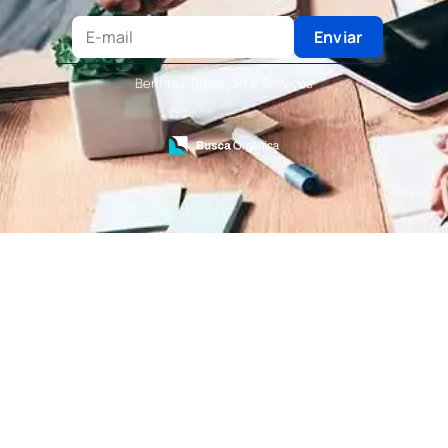
Terceirização de Recepção
Terceirização de Recepcionista
Enviar
Terceirização de Serviços de Recepcionistas
Treinamento de Bombeiro Civil
Benfire - Proteção e Serviços
Treinamento de Bombeiros
Treinamento de Brigada
Treinamento de Brigada de Emergência
Treinamento de Brigada de Incêndio
Treinamento de Brigada de Incêndio Valor
Treinamento de Brigadista de Incêndio
Treinamento de Combate a Incêndio NR 23
Treinamento de Incêndio
Treinamento de Prevenção e Combate a
Incêndio
Treinamento de Primeiro Socorros
Treinamento de Primeiros Socorros para CIPA
Treinamento de Primeiros Socorros para
Empresas