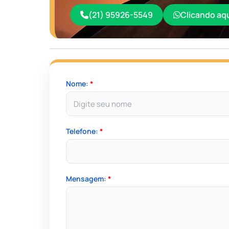
(21) 95926-5549
Clicando aq
Nome:
*
Telefone:
*
Mensagem:
*