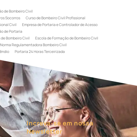
o de Bombeiro Civil
ros Socorros
Curso de Bombeiro Civil Profissional
onal Civil
Empresa de Portaria e Controlador de Acesso
o de Portaria
 de Bombeiro Civil
Escola de Formação de Bombeiro Civil
Norma Regulamentadora Bombeiro Civil
êndio
Portaria 24 Horas Terceirizada
rviço de Portaria Terceirizada
 Bombeiro Civil
Terceirização de Portaria
l
Treinamento de Bombeiros
Treinamento de Brigada
igadista de Incêndio
rimeiro Socorros
Increva-se em nossa
Newsletter