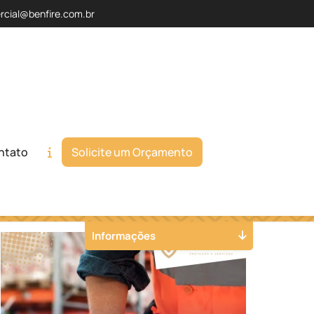
rcial@benfire.com.br
ntato
Solicite um Orçamento
Orçamento
Chame no WhatsApp
Informações