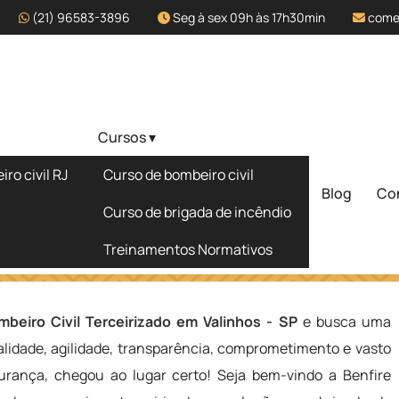
(21) 96583-3896
Seg à sex 09h às 17h30min
come
Cursos ▾
zado em
ro civil RJ
Curso de bombeiro civil
Blog
Co
Solicite um 
Curso de brigada de incêndio
Treinamentos Normativos
inhos - SP
mbeiro Civil Terceirizado em Valinhos - SP
e busca uma
lidade, agilidade, transparência, comprometimento e vasto
rança, chegou ao lugar certo! Seja bem-vindo a Benfire