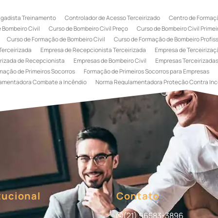
igadista Treinamento
Controlador de Acesso Terceirizado
Centro de Formaçã
 Bombeiro Civil
Curso de Bombeiro Civil Preço
Curso de Bombeiro Civil Primei
Curso de Formação de Bombeiro Civil
Curso de Formação de Bombeiro Profissi
Terceirizada
Empresa de Recepcionista Terceirizada
Empresa de Terceirizaçã
rizada de Recepcionista
Empresas de Bombeiro Civil
Empresas Terceirizadas
mação de Primeiros Socorros
Formação de Primeiros Socorros para Empresas
amentadora Combate a Incêndio
Norma Regulamentadora Proteção Contra Inc
Portaria
Serviço de Portaria de Condomínio
Serviço de Portaria Remota
Se
 Terceirização de Bombeiro Civil
Terceirização de Bombeiro
Terceirização de
a
Terceirização de Serviços de Recepcionistas
Treinamento de Bombeiro Civi
gada de Incêndio
Treinamento de Brigada de Incêndio Valor
Treinamento de Br
 Incêndio
Treinamento de Prevenção e Combate a Incêndio
Treinamento de P
e Primeiros Socorros para Empresas
tucional
Contato
(21) 96583-3896