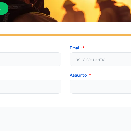
ui
Email:
*
Assunto:
*