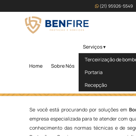
(21) 95926-5549
Serviços ▾
Bombeiro Civil Terceiri
Terceirização de bombei
Valinhos - SP
Home
Sobre Nós
Portaria
Recepção
Home
»
Informações
»
Bombeiro Civil Terceirizado em Val
Se você está procurando por soluções em
Bo
empresa especializada para te atender com qua
conhecimento das normas técnicas e de segu