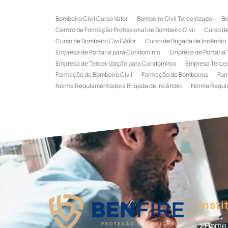
Bombeiro Civil Curso Valor
Bombeiro Civil Terceirizado
Br
Centro de Formação Profissional de Bombeiro Civil
Curso de
Curso de Bombeiro Civil Valor
Curso de Brigada de Incêndio
Empresa de Portaria para Condomínio
Empresa de Portaria 
Empresa de Terceirização para Condomínio
Empresa Tercei
Formação de Bombeiro Civil
Formação de Bombeiros
For
Norma Regulamentadora Brigada de Incêndio
Norma Regul
Portaria Terceirizada
Recepção Terceirizada
Serviço de 
Serviço de Recepção Terceirizado
Serviço Especializado em
Terceirização de Recepção
Terceirização de Recepcionist
Treinamento de Brigada de Emergência
Treinamento de Bri
Treinamento de Combate a Incêndio NR 23
Treinamento de
Treinamento de Primeiros Socorros para CIPA
Treinamento d
Insti
Home