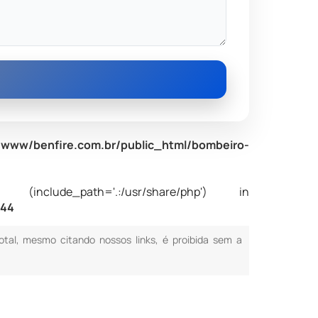
www/benfire.com.br/public_html/bombeiro-
nclude_path='.:/usr/share/php') in
e
44
total, mesmo citando nossos links, é proibida sem a