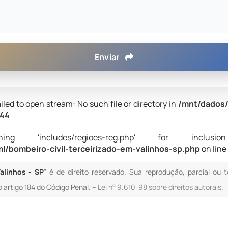
Enviar
iled to open stream: No such file or directory in
/mnt/dados/
44
 'includes/regioes-reg.php' for inclusion (i
/bombeiro-civil-terceirizado-em-valinhos-sp.php
on lin
alinhos - SP
" é de direito reservado. Sua reprodução, parcial ou 
o artigo 184 do Código Penal. –
Lei n° 9.610-98 sobre direitos autorais
.