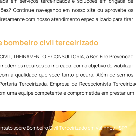
ada em serviços terceirizados e soluções em brigada de
ções? Continue navegando em nosso site ou aproveite os
diretamente com nosso atendimento especializado para tirar
 bombeiro civil terceirizado
CIVIL, TREINAMENTO E CONSULTORIA, a Ben Fire Prevencao
modernos recursos do mercado; com o objetivo de viabilizar
P com a qualidade que você tanto procura. Além de sermos
Portaria Terceirizada, Empresa de Recepcionista Terceiriz
 com uma equipe competente e comprometida em prestar um a
tato sobre Bombeiro Civil Terceirizado em Valinhos - SP?