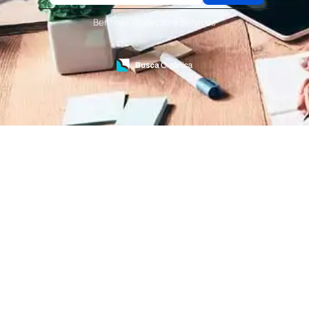
Terceirização de Serviços de Recepcionistas
Treinamento de Bombeiro Civil
Benfire - Proteção e Serviços
Treinamento de Bombeiros
Treinamento de Brigada
Treinamento de Brigada de Emergência
Treinamento de Brigada de Incêndio
Treinamento de Brigada de Incêndio Valor
Treinamento de Brigadista de Incêndio
Treinamento de Combate a Incêndio NR 23
Treinamento de Incêndio
Treinamento de Prevenção e Combate a
Incêndio
Treinamento de Primeiro Socorros
Treinamento de Primeiros Socorros para CIPA
Treinamento de Primeiros Socorros para
Empresas