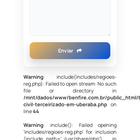
Enviar
Warning
: include(includes/regioes-
reg.php): Failed to open stream: No such
file or directory in
/mnt/dados/www/benfire.com.br/public_html/
civil-terceirizado-em-uberaba.php
on
line
44
Warning
: include(): Failed opening
'includes/regioes-reg.php' for inclusion
(include_path='.:/usr/share/php') in