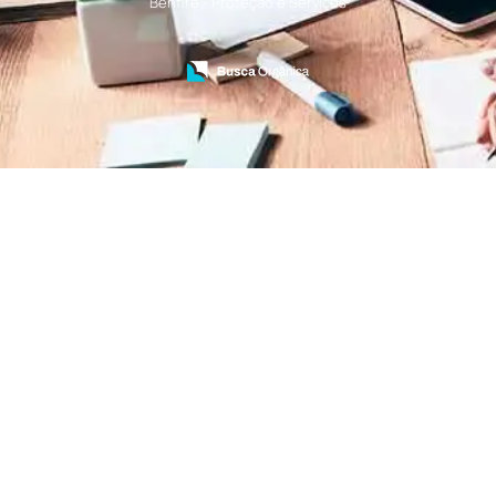
Benfire - Proteção e Serviços
Treinamento de Bombeiros
Treinamento de Brigada
Treinamento de Brigada de Emergência
Treinamento de Brigada de Incêndio
Treinamento de Brigada de Incêndio Valor
Treinamento de Brigadista de Incêndio
Treinamento de Combate a Incêndio NR 23
Treinamento de Incêndio
Treinamento de Prevenção e Combate a
Incêndio
Treinamento de Primeiro Socorros
Treinamento de Primeiros Socorros para CIPA
Treinamento de Primeiros Socorros para
Empresas