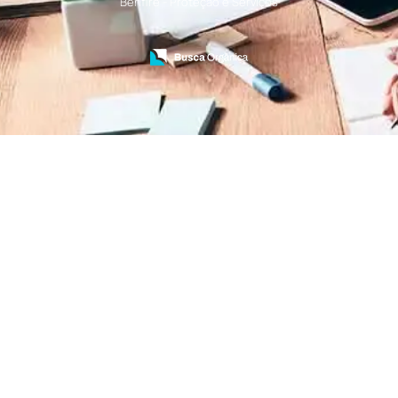
Benfire - Proteção e Serviços
Treinamento de Bombeiros
Treinamento de Brigada
Treinamento de Brigada de Emergência
Treinamento de Brigada de Incêndio
Treinamento de Brigada de Incêndio Valor
Treinamento de Brigadista de Incêndio
Treinamento de Combate a Incêndio NR 23
Treinamento de Incêndio
Treinamento de Prevenção e Combate a
Incêndio
Treinamento de Primeiro Socorros
Treinamento de Primeiros Socorros para CIPA
Treinamento de Primeiros Socorros para
Empresas