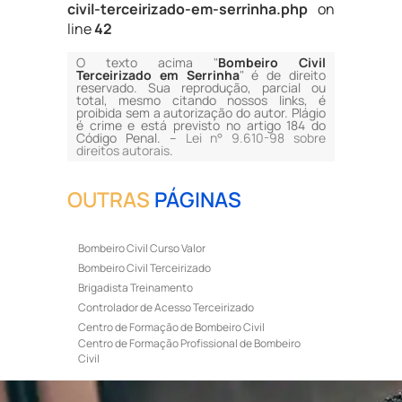
civil-terceirizado-em-serrinha.php
on
line
42
O texto acima "
Bombeiro Civil
Terceirizado em Serrinha
" é de direito
reservado. Sua reprodução, parcial ou
total, mesmo citando nossos links, é
proibida sem a autorização do autor. Plágio
é crime e está previsto no artigo 184 do
Código Penal. –
Lei n° 9.610-98 sobre
direitos autorais
.
OUTRAS
PÁGINAS
Bombeiro Civil Curso Valor
Bombeiro Civil Terceirizado
Brigadista Treinamento
Controlador de Acesso Terceirizado
Centro de Formação de Bombeiro Civil
Centro de Formação Profissional de Bombeiro
Civil
Curso de Bombeiro Civil
Curso de Bombeiro Civil Preço