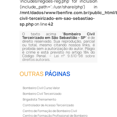
'includes/regioes-reg.php' for inclusion
(include_path='.:/usr/share/php') in
/mnt/dados/www/benfire.com.br/public_html/
civil-terceirizado-em-sao-sebastiao-
sp.php
on line
42
O texto acima "
Bombeiro Civil
Terceirizado em São Sebastião - SP
" é de
direito reservado. Sua reprodução, parcial
ou total, mesmo citando nossos links, é
proibida sem a autorização do autor. Plágio
é crime e está previsto no artigo 184 do
Código Penal. –
Lei n° 9.610-98 sobre
direitos autorais
.
OUTRAS
PÁGINAS
Bombeiro Civil Curso Valor
Bombeiro Civil Terceirizado
Brigadista Treinamento
Controlador de Acesso Terceirizado
Centro de Formação de Bombeiro Civil
Centro de Formação Profissional de Bombeiro