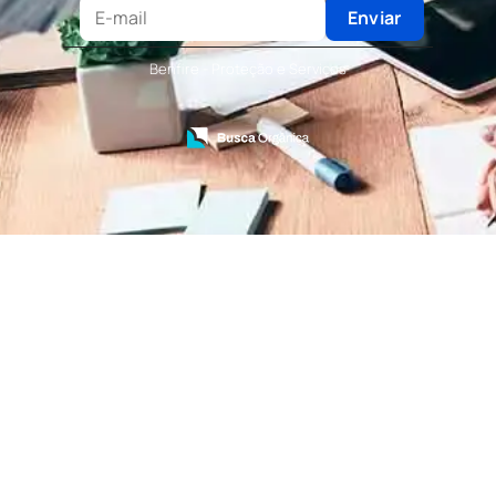
Terceirização de Recepcionista
Enviar
Terceirização de Serviços de Recepcionistas
Treinamento de Bombeiro Civil
Benfire - Proteção e Serviços
Treinamento de Bombeiros
Treinamento de Brigada
Treinamento de Brigada de Emergência
Treinamento de Brigada de Incêndio
Treinamento de Brigada de Incêndio Valor
Treinamento de Brigadista de Incêndio
Treinamento de Combate a Incêndio NR 23
Treinamento de Incêndio
Treinamento de Prevenção e Combate a
Incêndio
Treinamento de Primeiro Socorros
Treinamento de Primeiros Socorros para CIPA
Treinamento de Primeiros Socorros para
Empresas