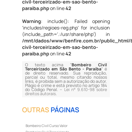
civil-terceirizado-em-sao-bento-
paraiba.php
on line
42
Warning
: include(): Failed opening
'includes/regioes-reg.php' for inclusion
(include_path='.:/usr/share/php') in
/mnt/dados/www/benfire.com.br/public_html/
civil-terceirizado-em-sao-bento-
paraiba.php
on line
42
O texto acima "
Bombeiro Civil
Terceirizado em São Bento - Paraíba
" é
de direito reservado. Sua reprodução,
parcial ou total, mesmo citando nossos
links, é proibida sem a autorização do autor.
Plágio é crime e está previsto no artigo 184
do Código Penal. –
Lei n° 9.610-98 sobre
direitos autorais
.
OUTRAS
PÁGINAS
Bombeiro Civil Curso Valor