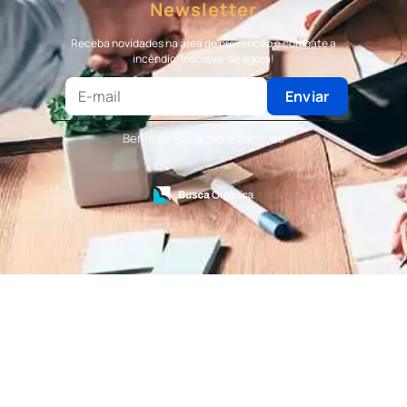
Newsletter
Terceirização de Bombeiro
Terceirização de Bombeiro Civil
Receba novidades na área de prevenção e combate a
Terceirização de Portaria
incêndio. Inscreva-se agora!
Terceirização de Recepção
Terceirização de Recepcionista
Enviar
Terceirização de Serviços de Recepcionistas
Treinamento de Bombeiro Civil
Benfire - Proteção e Serviços
Treinamento de Bombeiros
Treinamento de Brigada
Treinamento de Brigada de Emergência
Treinamento de Brigada de Incêndio
Treinamento de Brigada de Incêndio Valor
Treinamento de Brigadista de Incêndio
Treinamento de Combate a Incêndio NR 23
Treinamento de Incêndio
Treinamento de Prevenção e Combate a
Incêndio
Treinamento de Primeiro Socorros
Treinamento de Primeiros Socorros para CIPA
Treinamento de Primeiros Socorros para
Empresas