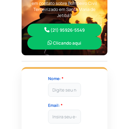
em contato sobre Bombeiro Civil
Terceirizado em Santa Maria de
Jetibá?
(21) 95926-5549
Clicando aqui
Nome:
*
Email:
*