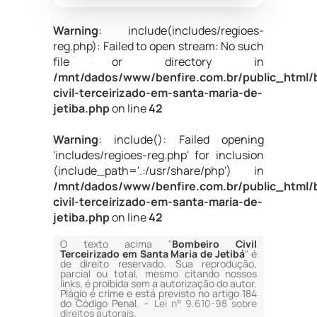
Warning
: include(includes/regioes-
reg.php): Failed to open stream: No such
file or directory in
/mnt/dados/www/benfire.com.br/public_html/
civil-terceirizado-em-santa-maria-de-
jetiba.php
on line
42
Warning
: include(): Failed opening
'includes/regioes-reg.php' for inclusion
(include_path='.:/usr/share/php') in
/mnt/dados/www/benfire.com.br/public_html/
civil-terceirizado-em-santa-maria-de-
jetiba.php
on line
42
O texto acima "
Bombeiro Civil
Terceirizado em Santa Maria de Jetibá
" é
de direito reservado. Sua reprodução,
parcial ou total, mesmo citando nossos
links, é proibida sem a autorização do autor.
Plágio é crime e está previsto no artigo 184
do Código Penal. –
Lei n° 9.610-98 sobre
direitos autorais
.