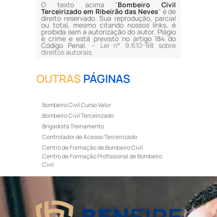
O texto acima "
Bombeiro Civil
Terceirizado em Ribeirão das Neves
" é de
direito reservado. Sua reprodução, parcial
ou total, mesmo citando nossos links, é
proibida sem a autorização do autor. Plágio
é crime e está previsto no artigo 184 do
Código Penal. –
Lei n° 9.610-98 sobre
direitos autorais
.
OUTRAS
PÁGINAS
Bombeiro Civil Curso Valor
Bombeiro Civil Terceirizado
Brigadista Treinamento
Controlador de Acesso Terceirizado
Centro de Formação de Bombeiro Civil
Centro de Formação Profissional de Bombeiro
Civil
Curso de Bombeiro Civil
Curso de Bombeiro Civil Preço
Curso de Bombeiro Civil Primeiros Socorros
Curso de Bombeiro Civil Profissional