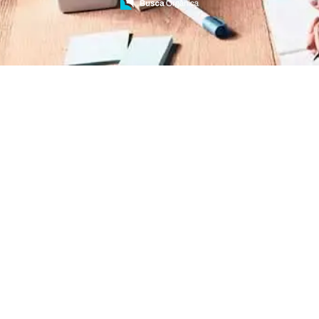
Treinamento de Brigada de Emergência
Treinamento de Brigada de Incêndio
Treinamento de Brigada de Incêndio Valor
Treinamento de Brigadista de Incêndio
Treinamento de Combate a Incêndio NR 23
Treinamento de Incêndio
Treinamento de Prevenção e Combate a
Incêndio
Treinamento de Primeiro Socorros
Treinamento de Primeiros Socorros para CIPA
Treinamento de Primeiros Socorros para
Empresas