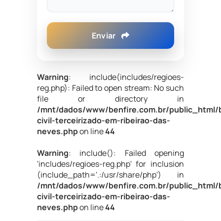
Enviar
Warning
: include(includes/regioes-
reg.php): Failed to open stream: No such
file or directory in
/mnt/dados/www/benfire.com.br/public_html/
civil-terceirizado-em-ribeirao-das-
neves.php
on line
44
Warning
: include(): Failed opening
'includes/regioes-reg.php' for inclusion
(include_path='.:/usr/share/php') in
/mnt/dados/www/benfire.com.br/public_html/
civil-terceirizado-em-ribeirao-das-
neves.php
on line
44