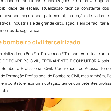
midade em auditorias e fiscalizações. Entre as vantagens
xibilidade de escala, atualização técnica constante dos
promovendo segurança patrimonial, proteção de vidas e
ivos, industriais e de grande circulação, além de facilitar a
dimentos de segurança.
 bombeiro civil terceirizado
cializados, a Ben Fire Prevencao E Treinamento Ltda é uma
OS DE BOMBEIRO CIVIL, TREINAMENTO E CONSULTORIA pois
mbeiro Profissional Civil, Controlador de Acesso Terce
de Formação Profissional de Bombeiro Civil, mas também, Bom
tre em contato e faça uma cotação, temos competentes profis
ento.