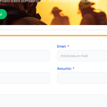
ntato sobre Bombeiro Civil Terceirizado em Porto Seguro?
ui
Email:
*
Assunto:
*