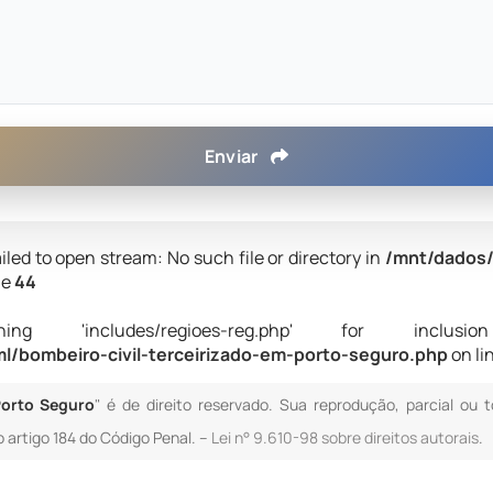
Enviar
iled to open stream: No such file or directory in
/mnt/dados/
ne
44
 'includes/regioes-reg.php' for inclusion (i
/bombeiro-civil-terceirizado-em-porto-seguro.php
on li
Porto Seguro
" é de direito reservado. Sua reprodução, parcial ou 
o artigo 184 do Código Penal. –
Lei n° 9.610-98 sobre direitos autorais
.