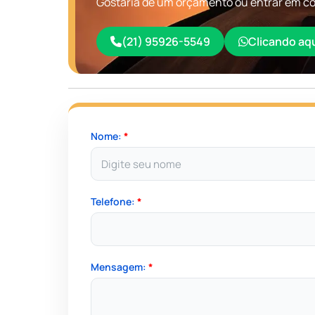
Gostaria de um orçamento ou entrar em co
(21) 95926-5549
Clicando aq
Nome:
*
Telefone:
*
Mensagem:
*