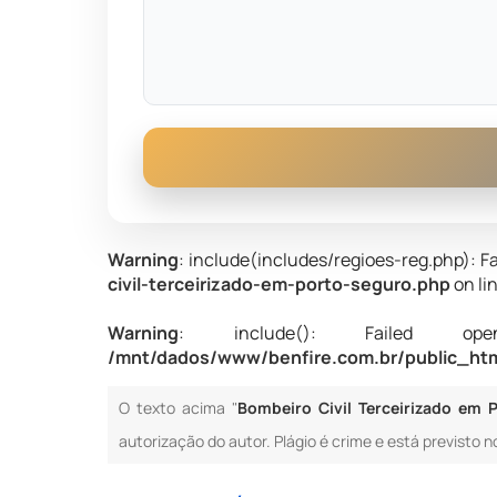
Warning
: include(includes/regioes-reg.php): Fa
civil-terceirizado-em-porto-seguro.php
on li
Warning
: include(): Failed opening
/mnt/dados/www/benfire.com.br/public_html
O texto acima "
Bombeiro Civil Terceirizado em 
autorização do autor. Plágio é crime e está previsto n