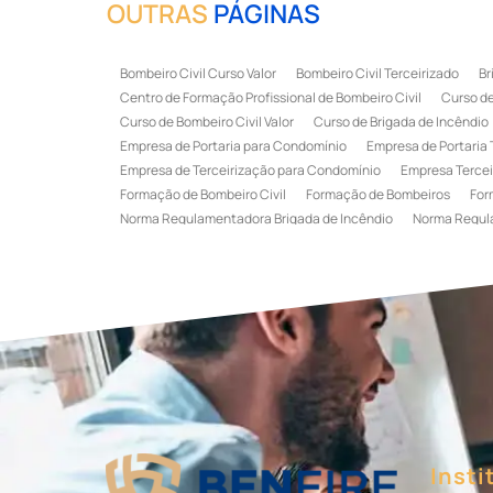
OUTRAS
PÁGINAS
Bombeiro Civil Curso Valor
Bombeiro Civil Terceirizado
Br
Centro de Formação Profissional de Bombeiro Civil
Curso de
Curso de Bombeiro Civil Valor
Curso de Brigada de Incêndio
Empresa de Portaria para Condomínio
Empresa de Portaria 
Empresa de Terceirização para Condomínio
Empresa Tercei
Formação de Bombeiro Civil
Formação de Bombeiros
For
Norma Regulamentadora Brigada de Incêndio
Norma Regul
Portaria Terceirizada
Recepção Terceirizada
Serviço de 
Serviço de Recepção Terceirizado
Serviço Especializado em
Terceirização de Recepção
Terceirização de Recepcionist
Treinamento de Brigada de Emergência
Treinamento de Bri
Treinamento de Combate a Incêndio NR 23
Treinamento de
Treinamento de Primeiros Socorros para CIPA
Treinamento d
Insti