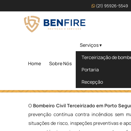
(21) 95926-5549
Serviços ▾
Bombeiro Civil Terceiri
Terceirização de bombei
Seguro
Home
Sobre Nós
Portaria
Recepção
Home
»
Informações
»
Bombeiro Civil Terceirizado em Po
O
Bombeiro Civil Terceirizado em Porto Segu
prevenção contínua contra incêndios sem man
situações de risco, inspeções preventivas e ap