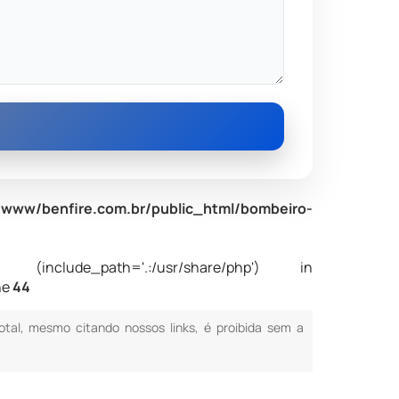
www/benfire.com.br/public_html/bombeiro-
nclude_path='.:/usr/share/php') in
ne
44
total, mesmo citando nossos links, é proibida sem a