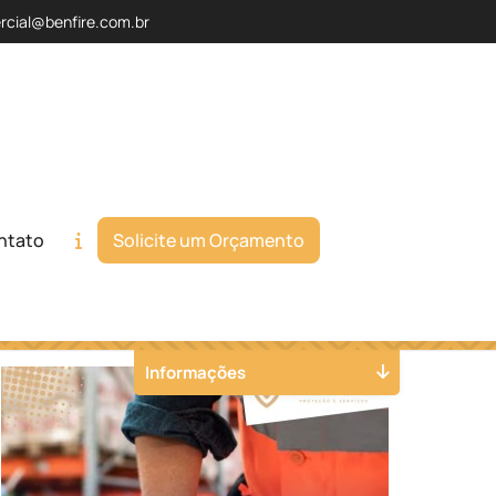
rcial@benfire.com.br
ntato
Solicite um Orçamento
Orçamento
Chame no WhatsApp
Informações