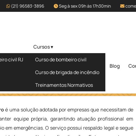
(21) 96583-3896
Seg à sex 09h às 17h30min
come
Cursos ▾
zado em Porto
ro civil RJ
Curso de bombeiro civil
Blog
Co
Solicite um 
Curso de brigada de incêndio
Treinamentos Normativos
rto Seguro
ro
é uma solução adotada por empresas que necessitam de
ter equipe própria, garantindo atuação profissional em
oio em emergências. O serviço possui respaldo legal e segue