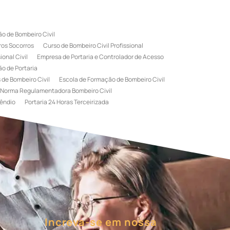
o de Bombeiro Civil
ros Socorros
Curso de Bombeiro Civil Profissional
onal Civil
Empresa de Portaria e Controlador de Acesso
o de Portaria
 de Bombeiro Civil
Escola de Formação de Bombeiro Civil
Norma Regulamentadora Bombeiro Civil
êndio
Portaria 24 Horas Terceirizada
rviço de Portaria Terceirizada
 Bombeiro Civil
Terceirização de Portaria
l
Treinamento de Bombeiros
Treinamento de Brigada
igadista de Incêndio
rimeiro Socorros
Increva-se em nossa