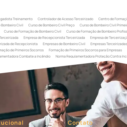
igadista Treinamento
Controlador de Acesso Terceirizado
Centro de Formaçã
 Bombeiro Civil
Curso de Bombeiro Civil Preço
Curso de Bombeiro Civil Primei
Curso de Formação de Bombeiro Civil
Curso de Formação de Bombeiro Profissi
Terceirizada
Empresa de Recepcionista Terceirizada
Empresa de Terceirizaçã
rizada de Recepcionista
Empresas de Bombeiro Civil
Empresas Terceirizadas
mação de Primeiros Socorros
Formação de Primeiros Socorros para Empresas
amentadora Combate a Incêndio
Norma Regulamentadora Proteção Contra Inc
Portaria
Serviço de Portaria de Condomínio
Serviço de Portaria Remota
Se
 Terceirização de Bombeiro Civil
Terceirização de Bombeiro
Terceirização de
a
Terceirização de Serviços de Recepcionistas
Treinamento de Bombeiro Civi
gada de Incêndio
Treinamento de Brigada de Incêndio Valor
Treinamento de Br
 Incêndio
Treinamento de Prevenção e Combate a Incêndio
Treinamento de P
e Primeiros Socorros para Empresas
tucional
Contato