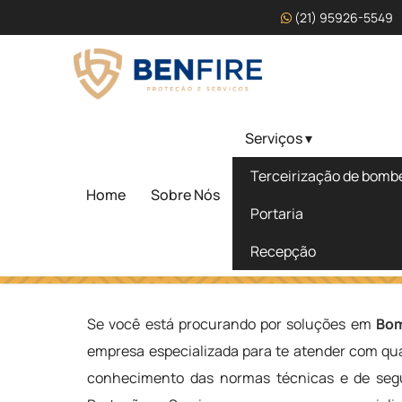
(21) 95926-5549
Serviços ▾
Bombeiro Civil Terceiri
Terceirização de bombei
Piracicaba - SP
Home
Sobre Nós
Portaria
Recepção
Home
»
Informações
»
Bombeiro Civil Terceirizado em Pir
Se você está procurando por soluções em
Bom
empresa especializada para te atender com qua
conhecimento das normas técnicas e de segu