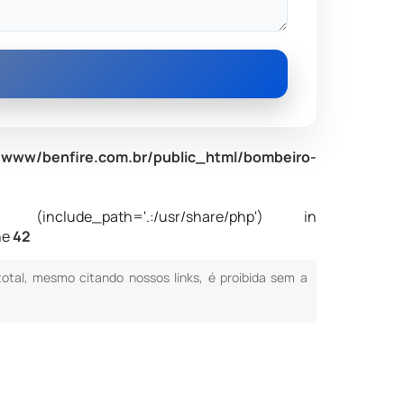
www/benfire.com.br/public_html/bombeiro-
nclude_path='.:/usr/share/php') in
ne
42
 total, mesmo citando nossos links, é proibida sem a