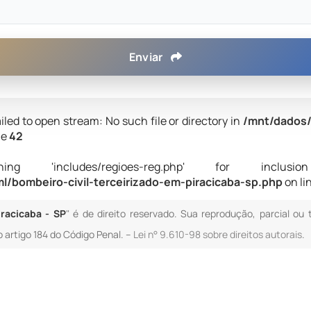
Enviar
iled to open stream: No such file or directory in
/mnt/dados/
ne
42
 'includes/regioes-reg.php' for inclusion (i
/bombeiro-civil-terceirizado-em-piracicaba-sp.php
on li
iracicaba - SP
" é de direito reservado. Sua reprodução, parcial ou
o artigo 184 do Código Penal. –
Lei n° 9.610-98 sobre direitos autorais
.