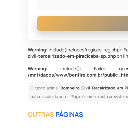
Warning
: include(includes/regioes-reg.php): Fa
civil-terceirizado-em-piracicaba-sp.php
on li
Warning
: include(): Failed opening
/mnt/dados/www/benfire.com.br/public_html
O texto acima "
Bombeiro Civil Terceirizado em P
autorização do autor. Plágio é crime e está previsto n
OUTRAS
PÁGINAS