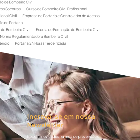
o de Bombeiro Civil
ros Socorros
Curso de Bombeiro Civil Profissional
onal Civil
Empresa de Portaria e Controlador de Acesso
o de Portaria
 de Bombeiro Civil
Escola de Formação de Bombeiro Civil
Norma Regulamentadora Bombeiro Civil
êndio
Portaria 24 Horas Terceirizada
rviço de Portaria Terceirizada
 Bombeiro Civil
Terceirização de Portaria
l
Treinamento de Bombeiros
Treinamento de Brigada
igadista de Incêndio
rimeiro Socorros
Increva-se em nossa
Newsletter
Receba novidades na área de prevenção e