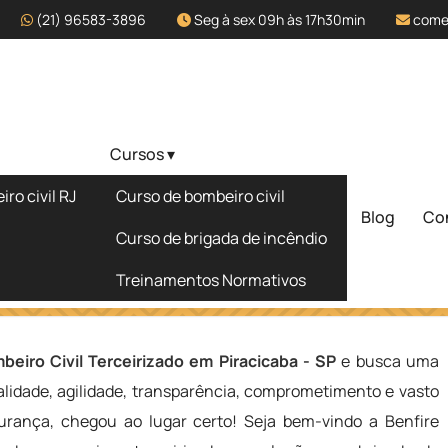
(21) 96583-3896
Seg à sex 09h às 17h30min
come
Cursos ▾
zado em
ro civil RJ
Curso de bombeiro civil
Blog
Co
Solicite um 
Curso de brigada de incêndio
Treinamentos Normativos
acicaba - SP
beiro Civil Terceirizado em Piracicaba - SP
e busca uma
lidade, agilidade, transparência, comprometimento e vasto
rança, chegou ao lugar certo! Seja bem-vindo a Benfire