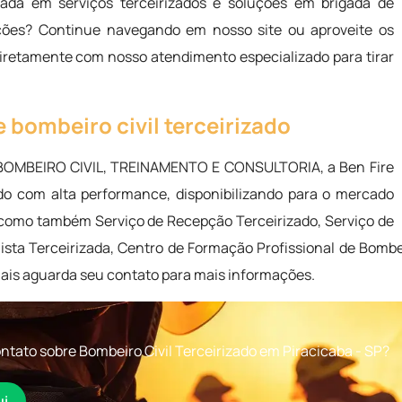
ada em serviços terceirizados e soluções em brigada de
ções? Continue navegando em nosso site ou aproveite os
diretamente com nosso atendimento especializado para tirar
 bombeiro civil terceirizado
BOMBEIRO CIVIL, TREINAMENTO E CONSULTORIA, a Ben Fire
o com alta performance, disponibilizando para o mercado
P como também Serviço de Recepção Terceirizado, Serviço de
ta Terceirizada, Centro de Formação Profissional de Bombeir
nais aguarda seu contato para mais informações.
tato sobre Bombeiro Civil Terceirizado em Piracicaba - SP?
ui