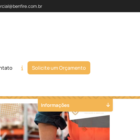
rcial@benfire.com.br
ntato
Solicite um Orçamento
Orçamento
Chame no WhatsApp
Informações