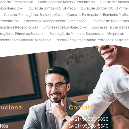
igadista Treinamento
Controlador de Acesso Terceirizado
Centro de Formaçã
 Bombeiro Civil
Curso de Bombeiro Civil Preço
Curso de Bombeiro Civil Primei
Curso de Formação de Bombeiro Civil
Curso de Formação de Bombeiro Profissi
Terceirizada
Empresa de Recepcionista Terceirizada
Empresa de Terceirizaçã
rizada de Recepcionista
Empresas de Bombeiro Civil
Empresas Terceirizadas
mação de Primeiros Socorros
Formação de Primeiros Socorros para Empresas
amentadora Combate a Incêndio
Norma Regulamentadora Proteção Contra Inc
Portaria
Serviço de Portaria de Condomínio
Serviço de Portaria Remota
Se
 Terceirização de Bombeiro Civil
Terceirização de Bombeiro
Terceirização de
a
Terceirização de Serviços de Recepcionistas
Treinamento de Bombeiro Civi
gada de Incêndio
Treinamento de Brigada de Incêndio Valor
Treinamento de Br
 Incêndio
Treinamento de Prevenção e Combate a Incêndio
Treinamento de P
e Primeiros Socorros para Empresas
tucional
Contato
(21) 96583-3896
 Nós
(21) 95926-5549