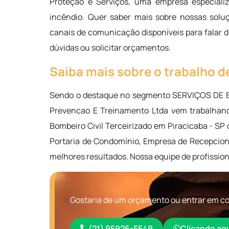
Proteção e Serviços, uma empresa especializ
incêndio. Quer saber mais sobre nossas solu
canais de comunicação disponíveis para falar 
dúvidas ou solicitar orçamentos.
Saiba mais sobre o trabalho de
Sendo o destaque no segmento SERVIÇOS DE 
Prevencao E Treinamento Ltda vem trabalhand
Bombeiro Civil Terceirizado em Piracicaba - S
Portaria de Condomínio, Empresa de Recepcionis
melhores resultados. Nossa equipe de profissio
Gostaria de um orçamento ou entrar em con
(21) 95926-5549
Clicando aq