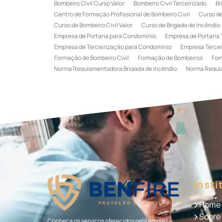
Bombeiro Civil Curso Valor
Bombeiro Civil Terceirizado
Br
Centro de Formação Profissional de Bombeiro Civil
Curso de
Curso de Bombeiro Civil Valor
Curso de Brigada de Incêndio
Empresa de Portaria para Condomínio
Empresa de Portaria 
Empresa de Terceirização para Condomínio
Empresa Tercei
Formação de Bombeiro Civil
Formação de Bombeiros
For
Norma Regulamentadora Brigada de Incêndio
Norma Regul
Portaria Terceirizada
Recepção Terceirizada
Serviço de 
Serviço de Recepção Terceirizado
Serviço Especializado em
Terceirização de Recepção
Terceirização de Recepcionist
Treinamento de Brigada de Emergência
Treinamento de Bri
Treinamento de Combate a Incêndio NR 23
Treinamento de
Treinamento de Primeiros Socorros para CIPA
Treinamento d
Insti
Home
Sobre
Conheça os serviços oferecidos pela empresa