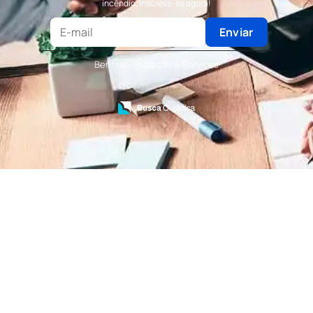
incêndio. Inscreva-se agora!
Terceirização de Recepção
Terceirização de Recepcionista
Enviar
Terceirização de Serviços de Recepcionistas
Treinamento de Bombeiro Civil
Benfire - Proteção e Serviços
Treinamento de Bombeiros
Treinamento de Brigada
Treinamento de Brigada de Emergência
Treinamento de Brigada de Incêndio
Treinamento de Brigada de Incêndio Valor
Treinamento de Brigadista de Incêndio
Treinamento de Combate a Incêndio NR 23
Treinamento de Incêndio
Treinamento de Prevenção e Combate a
Incêndio
Treinamento de Primeiro Socorros
Treinamento de Primeiros Socorros para CIPA
Treinamento de Primeiros Socorros para
Empresas