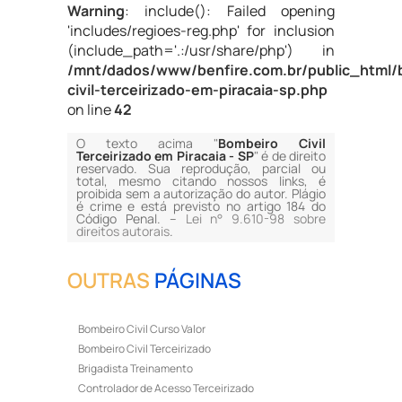
Warning
: include(): Failed opening
'includes/regioes-reg.php' for inclusion
(include_path='.:/usr/share/php') in
/mnt/dados/www/benfire.com.br/public_html/
civil-terceirizado-em-piracaia-sp.php
on line
42
O texto acima "
Bombeiro Civil
Terceirizado em Piracaia - SP
" é de direito
reservado. Sua reprodução, parcial ou
total, mesmo citando nossos links, é
proibida sem a autorização do autor. Plágio
é crime e está previsto no artigo 184 do
Código Penal. –
Lei n° 9.610-98 sobre
direitos autorais
.
OUTRAS
PÁGINAS
Bombeiro Civil Curso Valor
Bombeiro Civil Terceirizado
Brigadista Treinamento
Controlador de Acesso Terceirizado