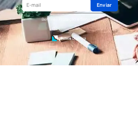
Terceirização de Recepcionista
Enviar
Terceirização de Serviços de Recepcionistas
Treinamento de Bombeiro Civil
Benfire - Proteção e Serviços
Treinamento de Bombeiros
Treinamento de Brigada
Treinamento de Brigada de Emergência
Treinamento de Brigada de Incêndio
Treinamento de Brigada de Incêndio Valor
Treinamento de Brigadista de Incêndio
Treinamento de Combate a Incêndio NR 23
Treinamento de Incêndio
Treinamento de Prevenção e Combate a
Incêndio
Treinamento de Primeiro Socorros
Treinamento de Primeiros Socorros para CIPA
Treinamento de Primeiros Socorros para
Empresas