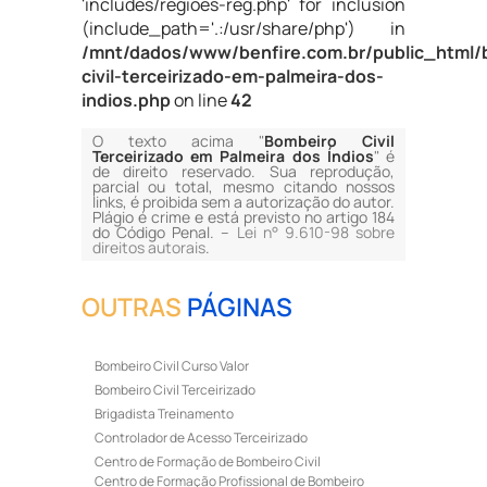
'includes/regioes-reg.php' for inclusion
(include_path='.:/usr/share/php') in
/mnt/dados/www/benfire.com.br/public_html/
civil-terceirizado-em-palmeira-dos-
indios.php
on line
42
O texto acima "
Bombeiro Civil
Terceirizado em Palmeira dos Índios
" é
de direito reservado. Sua reprodução,
parcial ou total, mesmo citando nossos
links, é proibida sem a autorização do autor.
Plágio é crime e está previsto no artigo 184
do Código Penal. –
Lei n° 9.610-98 sobre
direitos autorais
.
OUTRAS
PÁGINAS
Bombeiro Civil Curso Valor
Bombeiro Civil Terceirizado
Brigadista Treinamento
Controlador de Acesso Terceirizado
Centro de Formação de Bombeiro Civil
Centro de Formação Profissional de Bombeiro