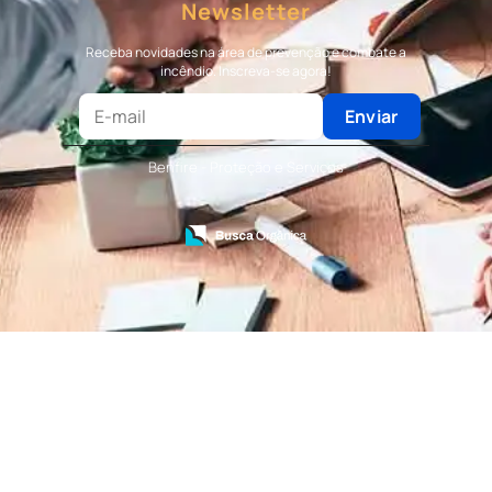
Newsletter
Terceirização de Bombeiro
Terceirização de Bombeiro Civil
Receba novidades na área de prevenção e combate a
Terceirização de Portaria
incêndio. Inscreva-se agora!
Terceirização de Recepção
Terceirização de Recepcionista
Enviar
Terceirização de Serviços de Recepcionistas
Treinamento de Bombeiro Civil
Benfire - Proteção e Serviços
Treinamento de Bombeiros
Treinamento de Brigada
Treinamento de Brigada de Emergência
Treinamento de Brigada de Incêndio
Treinamento de Brigada de Incêndio Valor
Treinamento de Brigadista de Incêndio
Treinamento de Combate a Incêndio NR 23
Treinamento de Incêndio
Treinamento de Prevenção e Combate a
Incêndio
Treinamento de Primeiro Socorros
Treinamento de Primeiros Socorros para CIPA
Treinamento de Primeiros Socorros para
Empresas