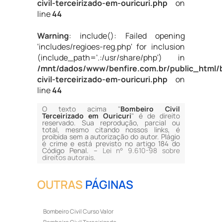
civil-terceirizado-em-ouricuri.php
on
line
44
Warning
: include(): Failed opening
'includes/regioes-reg.php' for inclusion
(include_path='.:/usr/share/php') in
/mnt/dados/www/benfire.com.br/public_html/
civil-terceirizado-em-ouricuri.php
on
line
44
O texto acima "
Bombeiro Civil
Terceirizado em Ouricuri
" é de direito
reservado. Sua reprodução, parcial ou
total, mesmo citando nossos links, é
proibida sem a autorização do autor. Plágio
é crime e está previsto no artigo 184 do
Código Penal. –
Lei n° 9.610-98 sobre
direitos autorais
.
OUTRAS
PÁGINAS
Bombeiro Civil Curso Valor