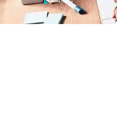
Treinamento de Brigada de Emergência
Treinamento de Brigada de Incêndio
Treinamento de Brigada de Incêndio Valor
Treinamento de Brigadista de Incêndio
Treinamento de Combate a Incêndio NR 23
Treinamento de Incêndio
Treinamento de Prevenção e Combate a
Incêndio
Treinamento de Primeiro Socorros
Treinamento de Primeiros Socorros para CIPA
Treinamento de Primeiros Socorros para
Empresas