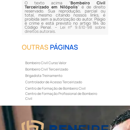
O texto acima "
Bombeiro Civil
Terceirizado em Nilópolis
" é de direito
reservado. Sua reprodução, parcial ou
total, mesmo citando nossos links, é
proibida sem a autorização do autor. Plágio
é crime e está previsto no artigo 184 do
Código Penal. –
Lei n° 9.610-98 sobre
direitos autorais
.
OUTRAS
PÁGINAS
Bombeiro Civil Curso Valor
Bombeiro Civil Terceirizado
Brigadista Treinamento
Controlador de Acesso Terceirizado
Centro de Formação de Bombeiro Civil
Centro de Formação Profissional de Bombeiro
Civil
Curso de Bombeiro Civil
Curso de Bombeiro Civil Preço
Curso de Bombeiro Civil Primeiros Socorros
Curso de Bombeiro Civil Profissional