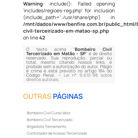
Warning
: include(): Failed opening
'includes/regioes-reg.php' for inclusion
(include_path='.:/usr/share/php') in
/mnt/dados/www/benfire.com.br/public_html/
civil-terceirizado-em-matao-sp.php
on line
42
O texto acima "
Bombeiro Civil
Terceirizado em Matão - SP
" é de direito
reservado. Sua reprodução, parcial ou
total, mesmo citando nossos links, é
proibida sem a autorização do autor. Plágio
é crime e está previsto no artigo 184 do
Código Penal. –
Lei n° 9.610-98 sobre
direitos autorais
.
OUTRAS
PÁGINAS
Bombeiro Civil Curso Valor
Bombeiro Civil Terceirizado
Brigadista Treinamento
Controlador de Acesso Terceirizado