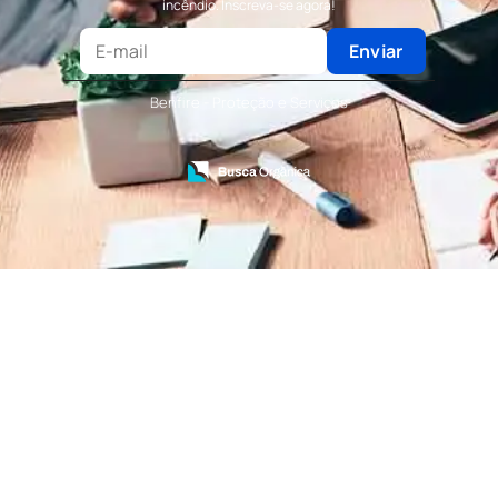
incêndio. Inscreva-se agora!
Terceirização de Recepção
Terceirização de Recepcionista
Enviar
Terceirização de Serviços de Recepcionistas
Treinamento de Bombeiro Civil
Benfire - Proteção e Serviços
Treinamento de Bombeiros
Treinamento de Brigada
Treinamento de Brigada de Emergência
Treinamento de Brigada de Incêndio
Treinamento de Brigada de Incêndio Valor
Treinamento de Brigadista de Incêndio
Treinamento de Combate a Incêndio NR 23
Treinamento de Incêndio
Treinamento de Prevenção e Combate a
Incêndio
Treinamento de Primeiro Socorros
Treinamento de Primeiros Socorros para CIPA
Treinamento de Primeiros Socorros para
Empresas