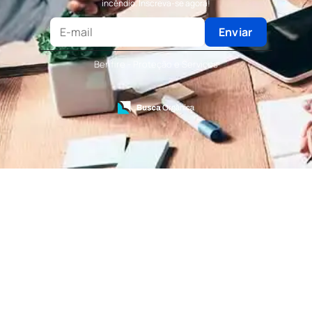
incêndio. Inscreva-se agora!
Terceirização de Recepção
Terceirização de Recepcionista
Enviar
Terceirização de Serviços de Recepcionistas
Treinamento de Bombeiro Civil
Benfire - Proteção e Serviços
Treinamento de Bombeiros
Treinamento de Brigada
Treinamento de Brigada de Emergência
Treinamento de Brigada de Incêndio
Treinamento de Brigada de Incêndio Valor
Treinamento de Brigadista de Incêndio
Treinamento de Combate a Incêndio NR 23
Treinamento de Incêndio
Treinamento de Prevenção e Combate a
Incêndio
Treinamento de Primeiro Socorros
Treinamento de Primeiros Socorros para CIPA
Treinamento de Primeiros Socorros para
Empresas