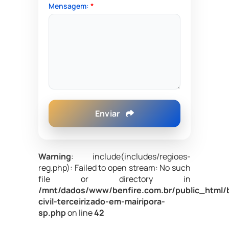
Mensagem:
*
Enviar
Warning
: include(includes/regioes-
reg.php): Failed to open stream: No such
file or directory in
/mnt/dados/www/benfire.com.br/public_html/
civil-terceirizado-em-mairipora-
sp.php
on line
42