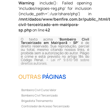
Warning
: include(): Failed opening
'includes/regioes-reg.php' for inclusion
(include_path='.:/usr/share/php') in
/mnt/dados/www/benfire.com.br/public_html/
civil-terceirizado-em-mairipora-
sp.php
on line
42
O texto acima "
Bombeiro Civil
Terceirizado em Mairiporã - SP
" é de
direito reservado. Sua reprodução, parcial
ou total, mesmo citando nossos links, é
proibida sem a autorização do autor. Plágio
é crime e está previsto no artigo 184 do
Código Penal. –
Lei n° 9.610-98 sobre
direitos autorais
.
OUTRAS
PÁGINAS
Bombeiro Civil Curso Valor
Bombeiro Civil Terceirizado
Brigadista Treinamento
Controlador de Acesso Terceirizado