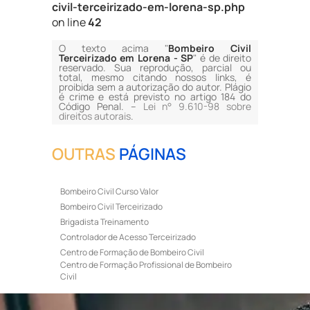
civil-terceirizado-em-lorena-sp.php
on line
42
O texto acima "
Bombeiro Civil
Terceirizado em Lorena - SP
" é de direito
reservado. Sua reprodução, parcial ou
total, mesmo citando nossos links, é
proibida sem a autorização do autor. Plágio
é crime e está previsto no artigo 184 do
Código Penal. –
Lei n° 9.610-98 sobre
direitos autorais
.
OUTRAS
PÁGINAS
Bombeiro Civil Curso Valor
Bombeiro Civil Terceirizado
Brigadista Treinamento
Controlador de Acesso Terceirizado
Centro de Formação de Bombeiro Civil
Centro de Formação Profissional de Bombeiro
Civil
Curso de Bombeiro Civil
Curso de Bombeiro Civil Preço