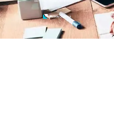
Benfire - Proteção e Serviços
Treinamento de Bombeiros
Treinamento de Brigada
Treinamento de Brigada de Emergência
Treinamento de Brigada de Incêndio
Treinamento de Brigada de Incêndio Valor
Treinamento de Brigadista de Incêndio
Treinamento de Combate a Incêndio NR 23
Treinamento de Incêndio
Treinamento de Prevenção e Combate a
Incêndio
Treinamento de Primeiro Socorros
Treinamento de Primeiros Socorros para CIPA
Treinamento de Primeiros Socorros para
Empresas