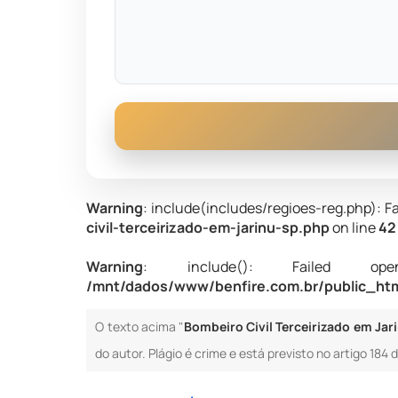
Warning
: include(includes/regioes-reg.php): Fa
civil-terceirizado-em-jarinu-sp.php
on line
42
Warning
: include(): Failed opening
/mnt/dados/www/benfire.com.br/public_html
O texto acima "
Bombeiro Civil Terceirizado em Jari
do autor. Plágio é crime e está previsto no artigo 184