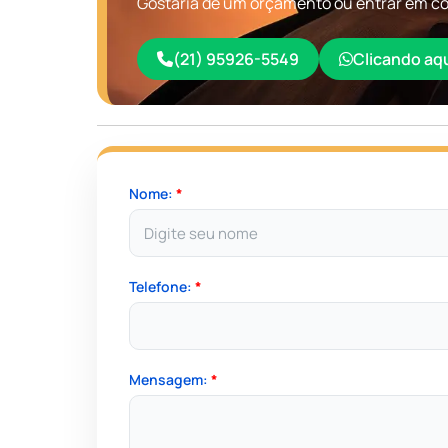
Gostaria de um orçamento ou entrar em con
(21) 95926-5549
Clicando aq
Nome:
*
Telefone:
*
Mensagem:
*