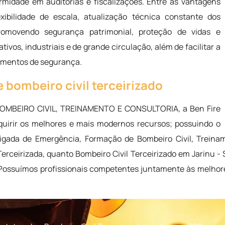
midade em auditorias e fiscalizações. Entre as vantagens
xibilidade de escala, atualização técnica constante dos
promovendo segurança patrimonial, proteção de vidas e
ivos, industriais e de grande circulação, além de facilitar a
dimentos de segurança.
 bombeiro civil terceirizado
 BOMBEIRO CIVIL, TREINAMENTO E CONSULTORIA, a Ben Fire
quirir os melhores e mais modernos recursos; possuindo o
Brigada de Emergência, Formação de Bombeiro Civil, Trein
erceirizada, quanto Bombeiro Civil Terceirizado em Jarinu -
 Possuímos profissionais competentes juntamente às melhor