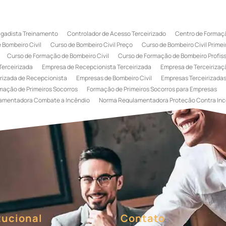
igadista Treinamento
Controlador de Acesso Terceirizado
Centro de Formaçã
 Bombeiro Civil
Curso de Bombeiro Civil Preço
Curso de Bombeiro Civil Primei
Curso de Formação de Bombeiro Civil
Curso de Formação de Bombeiro Profissi
Terceirizada
Empresa de Recepcionista Terceirizada
Empresa de Terceirizaçã
rizada de Recepcionista
Empresas de Bombeiro Civil
Empresas Terceirizadas
mação de Primeiros Socorros
Formação de Primeiros Socorros para Empresas
amentadora Combate a Incêndio
Norma Regulamentadora Proteção Contra Inc
Portaria
Serviço de Portaria de Condomínio
Serviço de Portaria Remota
Se
 Terceirização de Bombeiro Civil
Terceirização de Bombeiro
Terceirização de
a
Terceirização de Serviços de Recepcionistas
Treinamento de Bombeiro Civi
gada de Incêndio
Treinamento de Brigada de Incêndio Valor
Treinamento de Br
 Incêndio
Treinamento de Prevenção e Combate a Incêndio
Treinamento de P
e Primeiros Socorros para Empresas
tucional
Contato