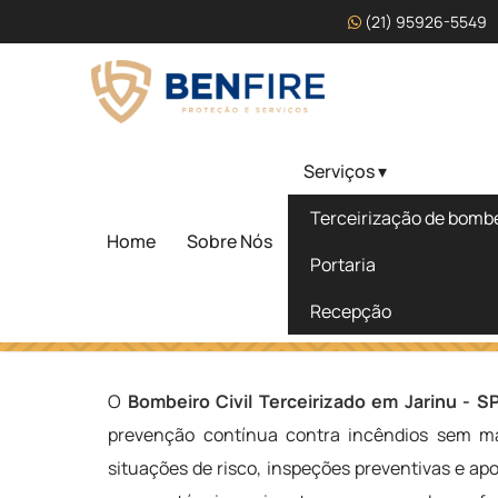
(21) 95926-5549
Serviços ▾
Bombeiro Civil Terceiri
Terceirização de bombei
- SP
Home
Sobre Nós
Portaria
Recepção
Home
»
Informações
»
Bombeiro Civil Terceirizado em Jar
O
Bombeiro Civil Terceirizado em Jarinu - S
prevenção contínua contra incêndios sem man
situações de risco, inspeções preventivas e ap