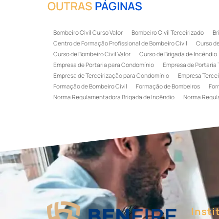
OUTRAS
PÁGINAS
Bombeiro Civil Curso Valor
Bombeiro Civil Terceirizado
Br
Centro de Formação Profissional de Bombeiro Civil
Curso de
Curso de Bombeiro Civil Valor
Curso de Brigada de Incêndio
Empresa de Portaria para Condomínio
Empresa de Portaria 
Empresa de Terceirização para Condomínio
Empresa Tercei
Formação de Bombeiro Civil
Formação de Bombeiros
For
Norma Regulamentadora Brigada de Incêndio
Norma Regul
Portaria Terceirizada
Recepção Terceirizada
Serviço de 
Serviço de Recepção Terceirizado
Serviço Especializado em
Terceirização de Recepção
Terceirização de Recepcionist
Treinamento de Brigada de Emergência
Treinamento de Bri
Treinamento de Combate a Incêndio NR 23
Treinamento de
Treinamento de Primeiros Socorros para CIPA
Treinamento d
Insti