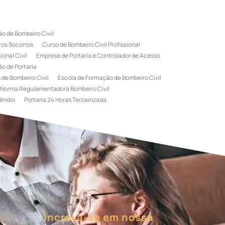
o de Bombeiro Civil
ros Socorros
Curso de Bombeiro Civil Profissional
onal Civil
Empresa de Portaria e Controlador de Acesso
o de Portaria
 de Bombeiro Civil
Escola de Formação de Bombeiro Civil
Norma Regulamentadora Bombeiro Civil
êndio
Portaria 24 Horas Terceirizada
rviço de Portaria Terceirizada
 Bombeiro Civil
Terceirização de Portaria
l
Treinamento de Bombeiros
Treinamento de Brigada
igadista de Incêndio
rimeiro Socorros
Increva-se em nossa