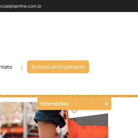
rcial@benfire.com.br
ntato
Solicite um Orçamento
Orçamento
Chame no WhatsApp
Informações