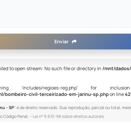
Enviar
iled to open stream: No such file or directory in
/mnt/dados/
 'includes/regioes-reg.php' for inclusion (i
/bombeiro-civil-terceirizado-em-jarinu-sp.php
on line
42
nu - SP
" é de direito reservado. Sua reprodução, parcial ou total, me
 do Código Penal. –
Lei n° 9.610-98 sobre direitos autorais
.