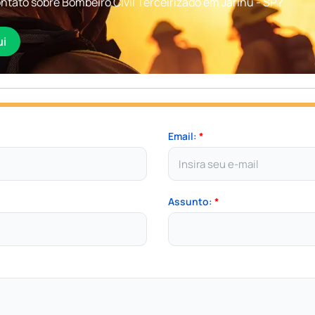
tato sobre Bombeiro Civil Terceirizado em Jarinu - SP?
ui
Email:
*
Assunto:
*