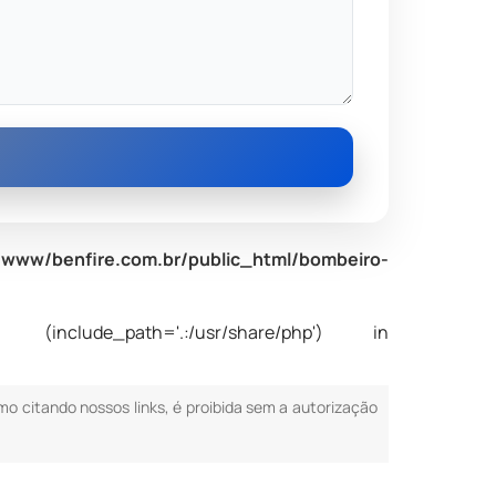
www/benfire.com.br/public_html/bombeiro-
nclude_path='.:/usr/share/php') in
smo citando nossos links, é proibida sem a autorização