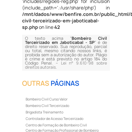
'includes/regioes-reg.php' for inclusion
(include_path='.:/usr/share/php') in
/mnt/dados/www/benfire.com.br/public_html/
civil-terceirizado-em-jaboticabal-
sp.php
on line
42
O texto acima "
Bombeiro Civil
Terceirizado em Jaboticabal - SP
" é de
direito reservado. Sua reprodução, parcial
ou total, mesmo citando nossos links, é
proibida sem a autorização do autor. Plágio
é crime e está previsto no artigo 184 do
Código Penal. –
Lei n° 9.610-98 sobre
direitos autorais
.
OUTRAS
PÁGINAS
Bombeiro Civil Curso Valor
Bombeiro Civil Terceirizado
Brigadista Treinamento
Controlador de Acesso Terceirizado
Centro de Formação de Bombeiro Civil
Centro de Formação Profissional de Bombeiro