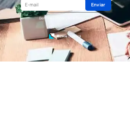
Terceirização de Recepcionista
Enviar
Terceirização de Serviços de Recepcionistas
Treinamento de Bombeiro Civil
Benfire - Proteção e Serviços
Treinamento de Bombeiros
Treinamento de Brigada
Treinamento de Brigada de Emergência
Treinamento de Brigada de Incêndio
Treinamento de Brigada de Incêndio Valor
Treinamento de Brigadista de Incêndio
Treinamento de Combate a Incêndio NR 23
Treinamento de Incêndio
Treinamento de Prevenção e Combate a
Incêndio
Treinamento de Primeiro Socorros
Treinamento de Primeiros Socorros para CIPA
Treinamento de Primeiros Socorros para
Empresas