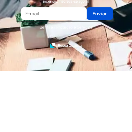
incêndio. Inscreva-se agora!
Terceirização de Recepção
Terceirização de Recepcionista
Enviar
Terceirização de Serviços de Recepcionistas
Treinamento de Bombeiro Civil
Benfire - Proteção e Serviços
Treinamento de Bombeiros
Treinamento de Brigada
Treinamento de Brigada de Emergência
Treinamento de Brigada de Incêndio
Treinamento de Brigada de Incêndio Valor
Treinamento de Brigadista de Incêndio
Treinamento de Combate a Incêndio NR 23
Treinamento de Incêndio
Treinamento de Prevenção e Combate a
Incêndio
Treinamento de Primeiro Socorros
Treinamento de Primeiros Socorros para CIPA
Treinamento de Primeiros Socorros para
Empresas