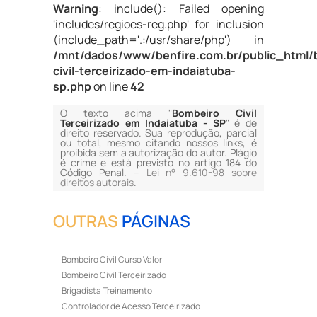
Warning
: include(): Failed opening
'includes/regioes-reg.php' for inclusion
(include_path='.:/usr/share/php') in
/mnt/dados/www/benfire.com.br/public_html/
civil-terceirizado-em-indaiatuba-
sp.php
on line
42
O texto acima "
Bombeiro Civil
Terceirizado em Indaiatuba - SP
" é de
direito reservado. Sua reprodução, parcial
ou total, mesmo citando nossos links, é
proibida sem a autorização do autor. Plágio
é crime e está previsto no artigo 184 do
Código Penal. –
Lei n° 9.610-98 sobre
direitos autorais
.
OUTRAS
PÁGINAS
Bombeiro Civil Curso Valor
Bombeiro Civil Terceirizado
Brigadista Treinamento
Controlador de Acesso Terceirizado