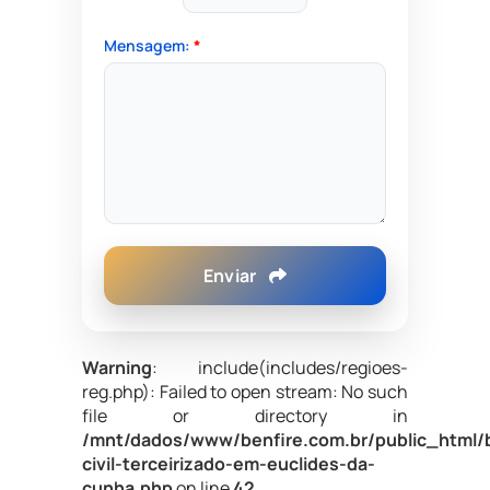
Mensagem:
*
Enviar
Warning
: include(includes/regioes-
reg.php): Failed to open stream: No such
file or directory in
/mnt/dados/www/benfire.com.br/public_html/
civil-terceirizado-em-euclides-da-
cunha.php
on line
42