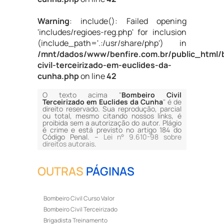
Warning
: include(): Failed opening
'includes/regioes-reg.php' for inclusion
(include_path='.:/usr/share/php') in
/mnt/dados/www/benfire.com.br/public_html/
civil-terceirizado-em-euclides-da-
cunha.php
on line
42
O texto acima "
Bombeiro Civil
Terceirizado em Euclides da Cunha
" é de
direito reservado. Sua reprodução, parcial
ou total, mesmo citando nossos links, é
proibida sem a autorização do autor. Plágio
é crime e está previsto no artigo 184 do
Código Penal. –
Lei n° 9.610-98 sobre
direitos autorais
.
OUTRAS
PÁGINAS
Bombeiro Civil Curso Valor
Bombeiro Civil Terceirizado
Brigadista Treinamento