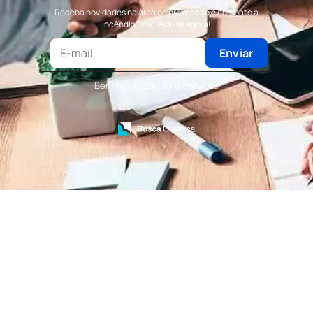
Terceirização de Bombeiro Civil
Receba novidades na área de prevenção e combate a
Terceirização de Portaria
incêndio. Inscreva-se agora!
Terceirização de Recepção
Terceirização de Recepcionista
Enviar
Terceirização de Serviços de Recepcionistas
Treinamento de Bombeiro Civil
Benfire - Proteção e Serviços
Treinamento de Bombeiros
Treinamento de Brigada
Treinamento de Brigada de Emergência
Treinamento de Brigada de Incêndio
Treinamento de Brigada de Incêndio Valor
Treinamento de Brigadista de Incêndio
Treinamento de Combate a Incêndio NR 23
Treinamento de Incêndio
Treinamento de Prevenção e Combate a
Incêndio
Treinamento de Primeiro Socorros
Treinamento de Primeiros Socorros para CIPA
Treinamento de Primeiros Socorros para
Empresas