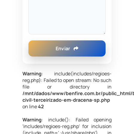
Enviar
Warning
: include(includes/regioes-
reg.php): Failed to open stream: No such
file or directory in
/mnt/dados/www/benfire.com.br/public_html/
civil-terceirizado-em-dracena-sp.php
on line
42
Warning
: include(): Failed opening
'includes/regioes-reg.php' for inclusion
(include_path='.:/usr/share/php') in