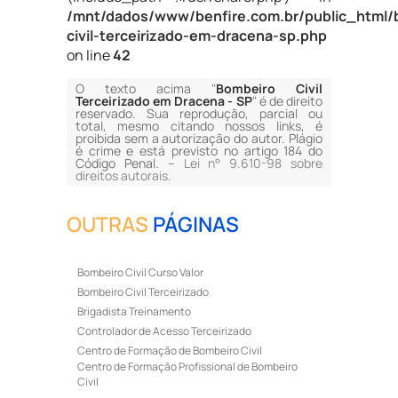
/mnt/dados/www/benfire.com.br/public_html/
civil-terceirizado-em-dracena-sp.php
on line
42
O texto acima "
Bombeiro Civil
Terceirizado em Dracena - SP
" é de direito
reservado. Sua reprodução, parcial ou
total, mesmo citando nossos links, é
proibida sem a autorização do autor. Plágio
é crime e está previsto no artigo 184 do
Código Penal. –
Lei n° 9.610-98 sobre
direitos autorais
.
OUTRAS
PÁGINAS
Bombeiro Civil Curso Valor
Bombeiro Civil Terceirizado
Brigadista Treinamento
Controlador de Acesso Terceirizado
Centro de Formação de Bombeiro Civil
Centro de Formação Profissional de Bombeiro
Civil