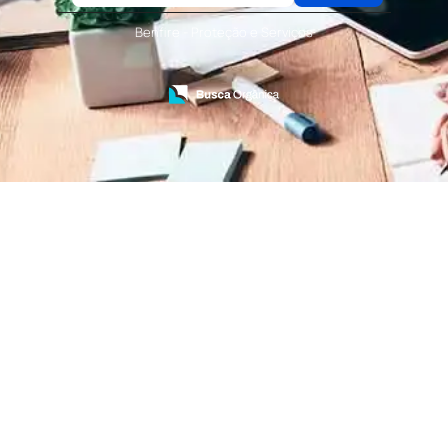
Terceirização de Serviços de Recepcionistas
Treinamento de Bombeiro Civil
Benfire - Proteção e Serviços
Treinamento de Bombeiros
Treinamento de Brigada
Treinamento de Brigada de Emergência
Treinamento de Brigada de Incêndio
Treinamento de Brigada de Incêndio Valor
Treinamento de Brigadista de Incêndio
Treinamento de Combate a Incêndio NR 23
Treinamento de Incêndio
Treinamento de Prevenção e Combate a
Incêndio
Treinamento de Primeiro Socorros
Treinamento de Primeiros Socorros para CIPA
Treinamento de Primeiros Socorros para
Empresas