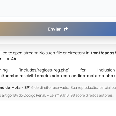
Enviar
iled to open stream: No such file or directory in
/mnt/dados/
n line
44
 'includes/regioes-reg.php' for inclusion (i
l/bombeiro-civil-terceirizado-em-candido-mota-sp.php
o
ândido Mota - SP
" é de direito reservado. Sua reprodução, parcial o
o artigo 184 do Código Penal. –
Lei n° 9.610-98 sobre direitos autorais
.