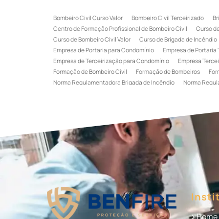
Bombeiro Civil Curso Valor
Bombeiro Civil Terceirizado
Br
Centro de Formação Profissional de Bombeiro Civil
Curso de
Curso de Bombeiro Civil Valor
Curso de Brigada de Incêndio
Empresa de Portaria para Condomínio
Empresa de Portaria 
Empresa de Terceirização para Condomínio
Empresa Tercei
Formação de Bombeiro Civil
Formação de Bombeiros
For
Norma Regulamentadora Brigada de Incêndio
Norma Regul
Portaria Terceirizada
Recepção Terceirizada
Serviço de 
Serviço de Recepção Terceirizado
Serviço Especializado em
Terceirização de Recepção
Terceirização de Recepcionist
Treinamento de Brigada de Emergência
Treinamento de Bri
Treinamento de Combate a Incêndio NR 23
Treinamento de
Treinamento de Primeiros Socorros para CIPA
Treinamento d
Insti
Home