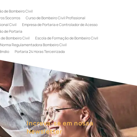
o de Bombeiro Civil
ros Socorros
Curso de Bombeiro Civil Profissional
onal Civil
Empresa de Portaria e Controlador de Acesso
o de Portaria
 de Bombeiro Civil
Escola de Formação de Bombeiro Civil
Norma Regulamentadora Bombeiro Civil
êndio
Portaria 24 Horas Terceirizada
rviço de Portaria Terceirizada
 Bombeiro Civil
Terceirização de Portaria
l
Treinamento de Bombeiros
Treinamento de Brigada
igadista de Incêndio
rimeiro Socorros
Increva-se em nossa
Newsletter