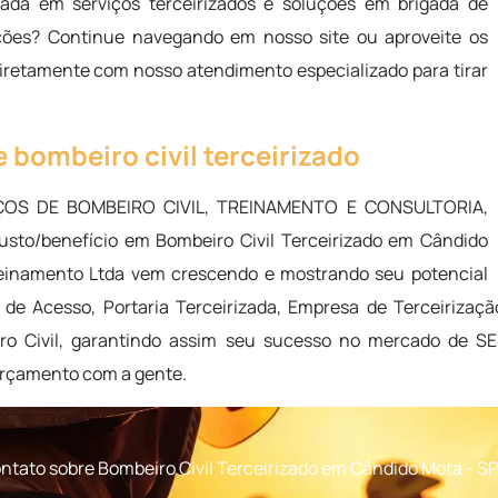
ada em serviços terceirizados e soluções em brigada de
ções? Continue navegando em nosso site ou aproveite os
diretamente com nosso atendimento especializado para tirar
 bombeiro civil terceirizado
VIÇOS DE BOMBEIRO CIVIL, TREINAMENTO E CONSULTORIA,
custo/benefício em Bombeiro Civil Terceirizado em Cândido
reinamento Ltda vem crescendo e mostrando seu potencial
 de Acesso, Portaria Terceirizada, Empresa de Terceiriza
iro Civil, garantindo assim seu sucesso no mercado de
rçamento com a gente.
ntato sobre Bombeiro Civil Terceirizado em Cândido Mota - S