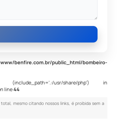
www/benfire.com.br/public_html/bombeiro-
nclude_path='.:/usr/share/php') in
n line
44
u total, mesmo citando nossos links, é proibida sem a