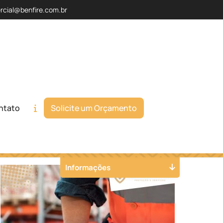
rcial@benfire.com.br
ntato
Solicite um Orçamento
Orçamento
Chame no WhatsApp
Informações