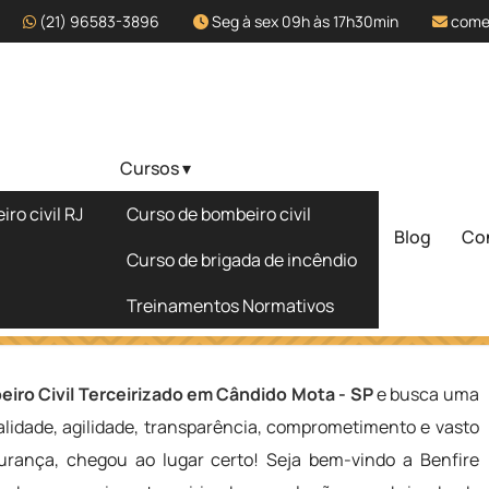
(21) 96583-3896
Seg à sex 09h às 17h30min
come
Cursos ▾
zado em
ro civil RJ
Curso de bombeiro civil
Blog
Co
Solicite um 
Curso de brigada de incêndio
Treinamentos Normativos
ndido Mota - SP
iro Civil Terceirizado em Cândido Mota - SP
e busca uma
lidade, agilidade, transparência, comprometimento e vasto
rança, chegou ao lugar certo! Seja bem-vindo a Benfire