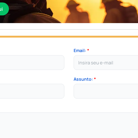
ui
Email:
*
Assunto:
*