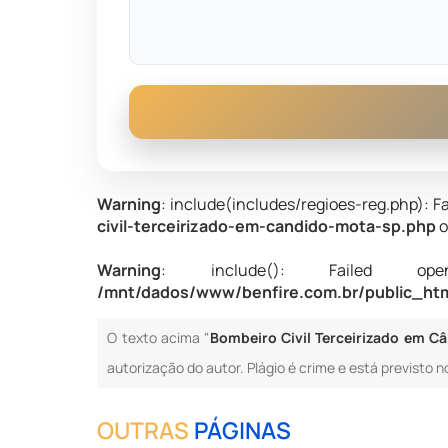
Warning
: include(includes/regioes-reg.php): Fa
civil-terceirizado-em-candido-mota-sp.php
o
Warning
: include(): Failed opening
/mnt/dados/www/benfire.com.br/public_htm
O texto acima "
Bombeiro Civil Terceirizado em C
autorização do autor. Plágio é crime e está previsto n
OUTRAS
PÁGINAS