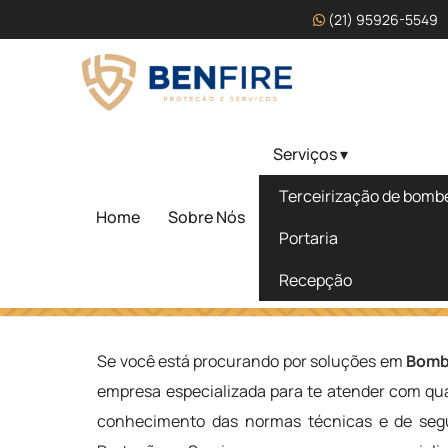
(21) 95926-5549
Serviços ▾
Bombeiro Civil Terceiri
Terceirização de bombei
Cândido Mota - SP
Home
Sobre Nós
Portaria
Recepção
Home
»
Informações
»
Bombeiro Civil Terceirizado em Câ
Se você está procurando por soluções em
Bombe
empresa especializada para te atender com qua
conhecimento das normas técnicas e de segu