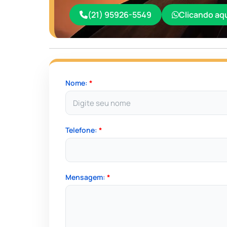
(21) 95926-5549
Clicando aq
Nome:
*
Telefone:
*
Mensagem:
*