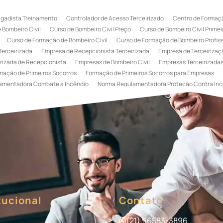
igadista Treinamento
Controlador de Acesso Terceirizado
Centro de Formaçã
 Bombeiro Civil
Curso de Bombeiro Civil Preço
Curso de Bombeiro Civil Primei
Curso de Formação de Bombeiro Civil
Curso de Formação de Bombeiro Profissi
Terceirizada
Empresa de Recepcionista Terceirizada
Empresa de Terceirizaçã
rizada de Recepcionista
Empresas de Bombeiro Civil
Empresas Terceirizadas
mação de Primeiros Socorros
Formação de Primeiros Socorros para Empresas
amentadora Combate a Incêndio
Norma Regulamentadora Proteção Contra Inc
Portaria
Serviço de Portaria de Condomínio
Serviço de Portaria Remota
Se
 Terceirização de Bombeiro Civil
Terceirização de Bombeiro
Terceirização de
a
Terceirização de Serviços de Recepcionistas
Treinamento de Bombeiro Civi
gada de Incêndio
Treinamento de Brigada de Incêndio Valor
Treinamento de Br
 Incêndio
Treinamento de Prevenção e Combate a Incêndio
Treinamento de P
e Primeiros Socorros para Empresas
tucional
Contato
(21) 96583-3896