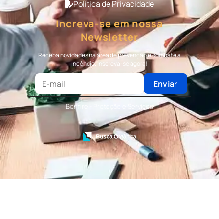
Serviço de Portaria Terceirizada
Política de Privacidade
Serviço de Recepção Terceirizado
Serviço Especializado em Terceirização de
Increva-se em nossa
Bombeiro Civil
Newsletter
Terceirização de Bombeiro
Terceirização de Bombeiro Civil
Receba novidades na área de prevenção e combate a
Terceirização de Portaria
incêndio. Inscreva-se agora!
Terceirização de Recepção
Terceirização de Recepcionista
Enviar
Terceirização de Serviços de Recepcionistas
Treinamento de Bombeiro Civil
Benfire - Proteção e Serviços
Treinamento de Bombeiros
Treinamento de Brigada
Treinamento de Brigada de Emergência
Treinamento de Brigada de Incêndio
Treinamento de Brigada de Incêndio Valor
Treinamento de Brigadista de Incêndio
Treinamento de Combate a Incêndio NR 23
Treinamento de Incêndio
Treinamento de Prevenção e Combate a
Incêndio
Treinamento de Primeiro Socorros