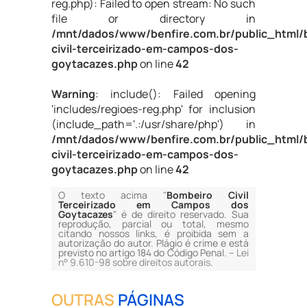
reg.php): Failed to open stream: No such
file or directory in
/mnt/dados/www/benfire.com.br/public_html/
civil-terceirizado-em-campos-dos-
goytacazes.php
on line
42
Warning
: include(): Failed opening
'includes/regioes-reg.php' for inclusion
(include_path='.:/usr/share/php') in
/mnt/dados/www/benfire.com.br/public_html/
civil-terceirizado-em-campos-dos-
goytacazes.php
on line
42
O texto acima "
Bombeiro Civil
Terceirizado em Campos dos
Goytacazes
" é de direito reservado. Sua
reprodução, parcial ou total, mesmo
citando nossos links, é proibida sem a
autorização do autor. Plágio é crime e está
previsto no artigo 184 do Código Penal. –
Lei
n° 9.610-98 sobre direitos autorais
.
OUTRAS
PÁGINAS