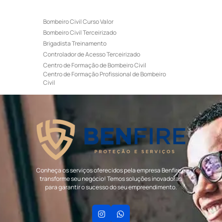
Bombeiro Civil Curso Valor
Bombeiro Civil Terceirizado
Brigadista Treinamento
Controlador de Acesso Terceirizado
Centro de Formação de Bombeiro Civil
Centro de Formação Profissional de Bombeiro
Civil
Curso de Bombeiro Civil
Curso de Bombeiro Civil Preço
Curso de Bombeiro Civil Primeiros Socorros
Curso de Bombeiro Civil Profissional
Curso de Bombeiro Civil Valor
Curso de Brigada de Incêndio
Curso de Formação de Bombeiro Civil
Curso de Formação de Bombeiro Profissional
Conheça os serviços oferecidos pela empresa Benfire e
Civil
transforme seu negócio! Temos soluções inovadoras
Empresa de Portaria e Controlador de Acesso
para garantir o sucesso do seu empreendimento.
Empresa de Portaria para Condomínio
Empresa de Portaria Terceirizada
Empresa de Recepcionista Terceirizada