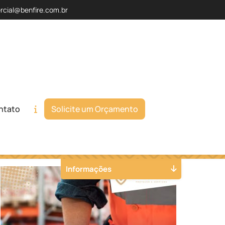
rcial@benfire.com.br
ntato
Solicite um Orçamento
Orçamento
Chame no WhatsApp
Informações