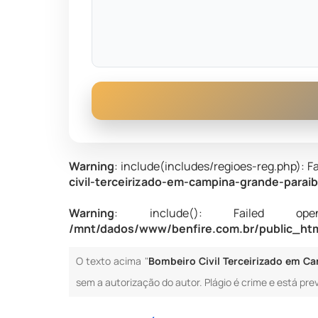
Warning
: include(includes/regioes-reg.php): Fa
civil-terceirizado-em-campina-grande-parai
Warning
: include(): Failed opening
/mnt/dados/www/benfire.com.br/public_html
O texto acima "
Bombeiro Civil Terceirizado em C
sem a autorização do autor. Plágio é crime e está prev