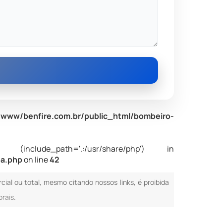
www/benfire.com.br/public_html/bombeiro-
nclude_path='.:/usr/share/php') in
ba.php
on line
42
rcial ou total, mesmo citando nossos links, é proibida
orais
.