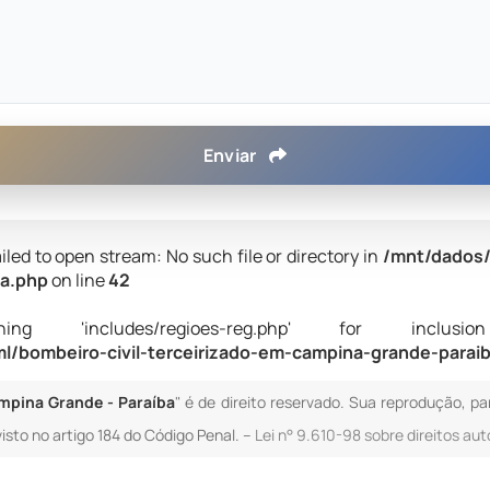
Enviar
iled to open stream: No such file or directory in
/mnt/dados/
ba.php
on line
42
 'includes/regioes-reg.php' for inclusion (i
/bombeiro-civil-terceirizado-em-campina-grande-parai
ampina Grande - Paraíba
" é de direito reservado. Sua reprodução, pa
isto no artigo 184 do Código Penal. –
Lei n° 9.610-98 sobre direitos aut