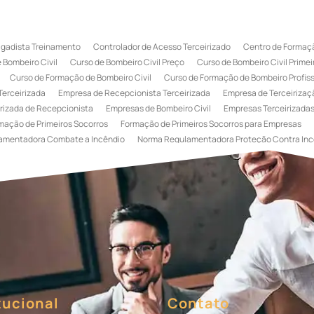
igadista Treinamento
Controlador de Acesso Terceirizado
Centro de Formaçã
 Bombeiro Civil
Curso de Bombeiro Civil Preço
Curso de Bombeiro Civil Primei
Curso de Formação de Bombeiro Civil
Curso de Formação de Bombeiro Profissi
Terceirizada
Empresa de Recepcionista Terceirizada
Empresa de Terceirizaçã
rizada de Recepcionista
Empresas de Bombeiro Civil
Empresas Terceirizadas
mação de Primeiros Socorros
Formação de Primeiros Socorros para Empresas
amentadora Combate a Incêndio
Norma Regulamentadora Proteção Contra Inc
Portaria
Serviço de Portaria de Condomínio
Serviço de Portaria Remota
Se
 Terceirização de Bombeiro Civil
Terceirização de Bombeiro
Terceirização de
a
Terceirização de Serviços de Recepcionistas
Treinamento de Bombeiro Civi
gada de Incêndio
Treinamento de Brigada de Incêndio Valor
Treinamento de Br
 Incêndio
Treinamento de Prevenção e Combate a Incêndio
Treinamento de P
e Primeiros Socorros para Empresas
tucional
Contato