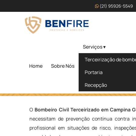
(21) 95926-5549
Serviços ▾
Bombeiro Civil Terceiri
Terceirização de bombei
Campina Grande - Paraí
Home
Sobre Nós
Portaria
Recepção
Home
»
Informações
»
Bombeiro Civil Terceirizado em Ca
O
Bombeiro Civil Terceirizado em Campina G
necessitam de prevenção contínua contra in
profissional em situações de risco, inspeçõ