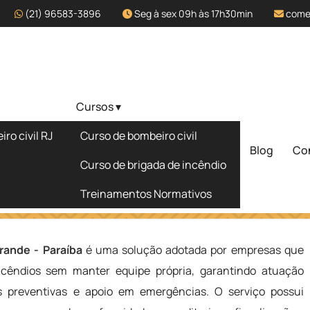
(21) 96583-3896
Seg à sex 09h às 17h30min
come
Cursos ▾
zado em
ro civil RJ
Curso de bombeiro civil
ba
Blog
Co
Solicite um 
Curso de brigada de incêndio
Treinamentos Normativos
mpina Grande - Paraíba
rande - Paraíba
é uma solução adotada por empresas que
cêndios sem manter equipe própria, garantindo atuação
es preventivas e apoio em emergências. O serviço possui