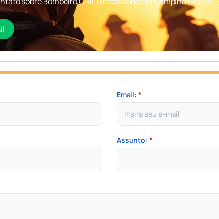
ntato sobre Bombeiro Civil Terceirizado em Campina Grande -
ui
Email:
*
Assunto:
*