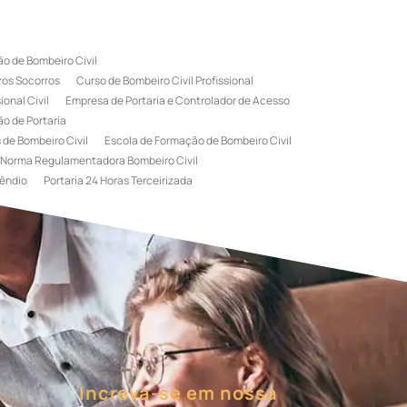
o de Bombeiro Civil
ros Socorros
Curso de Bombeiro Civil Profissional
onal Civil
Empresa de Portaria e Controlador de Acesso
o de Portaria
 de Bombeiro Civil
Escola de Formação de Bombeiro Civil
Norma Regulamentadora Bombeiro Civil
êndio
Portaria 24 Horas Terceirizada
rviço de Portaria Terceirizada
 Bombeiro Civil
Terceirização de Portaria
l
Treinamento de Bombeiros
Treinamento de Brigada
igadista de Incêndio
rimeiro Socorros
Increva-se em nossa