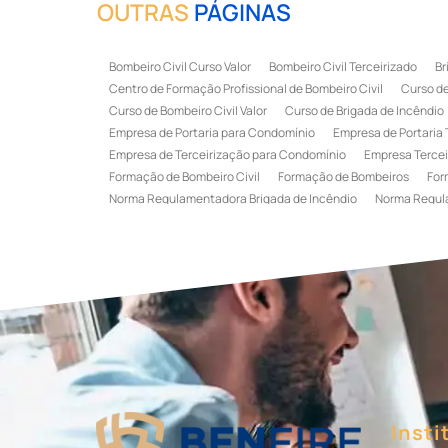
OUTRAS
PÁGINAS
Bombeiro Civil Curso Valor
Bombeiro Civil Terceirizado
Br
Centro de Formação Profissional de Bombeiro Civil
Curso de
Curso de Bombeiro Civil Valor
Curso de Brigada de Incêndio
Empresa de Portaria para Condomínio
Empresa de Portaria 
Empresa de Terceirização para Condomínio
Empresa Tercei
Formação de Bombeiro Civil
Formação de Bombeiros
For
Norma Regulamentadora Brigada de Incêndio
Norma Regul
Portaria Terceirizada
Recepção Terceirizada
Serviço de 
Serviço de Recepção Terceirizado
Serviço Especializado em
Terceirização de Recepção
Terceirização de Recepcionist
Treinamento de Brigada de Emergência
Treinamento de Bri
Treinamento de Combate a Incêndio NR 23
Treinamento de
Treinamento de Primeiros Socorros para CIPA
Treinamento d
Insti