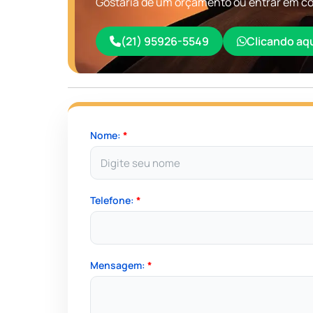
Gostaria de um orçamento ou entrar em co
(21) 95926-5549
Clicando aq
Nome:
*
Telefone:
*
Mensagem:
*