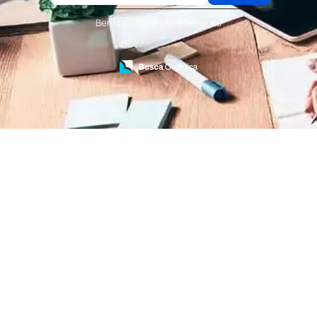
Terceirização de Serviços de Recepcionistas
Treinamento de Bombeiro Civil
Benfire - Proteção e Serviços
Treinamento de Bombeiros
Treinamento de Brigada
Treinamento de Brigada de Emergência
Treinamento de Brigada de Incêndio
Treinamento de Brigada de Incêndio Valor
Treinamento de Brigadista de Incêndio
Treinamento de Combate a Incêndio NR 23
Treinamento de Incêndio
Treinamento de Prevenção e Combate a
Incêndio
Treinamento de Primeiro Socorros
Treinamento de Primeiros Socorros para CIPA
Treinamento de Primeiros Socorros para
Empresas