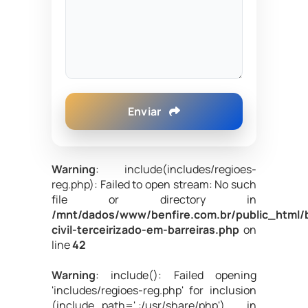
Enviar
Warning
: include(includes/regioes-
reg.php): Failed to open stream: No such
file or directory in
/mnt/dados/www/benfire.com.br/public_html/
civil-terceirizado-em-barreiras.php
on
line
42
Warning
: include(): Failed opening
'includes/regioes-reg.php' for inclusion
(include_path='.:/usr/share/php') in