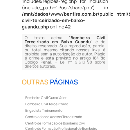
'includes/regioes-reg.php' for inclusion
(include_path='.:/usr/share/php') in
/mnt/dados/www/benfire.com.br/public_html/
civil-terceirizado-em-baixo-
guandu.php
on line
42
O texto acima "
Bombeiro Civil
Terceirizado em Baixo Guandu
" é de
direito reservado. Sua reprodução, parcial
ou total, mesmo citando nossos links, é
proibida sem a autorização do autor. Plágio
é crime e está previsto no artigo 184 do
Código Penal. –
Lei n° 9.610-98 sobre
direitos autorais
.
OUTRAS
PÁGINAS
Bombeiro Civil Curso Valor
Bombeiro Civil Terceirizado
Brigadista Treinamento
Controlador de Acesso Terceirizado
Centro de Formação de Bombeiro Civil
Centro de Formação Profissional de Bombeiro