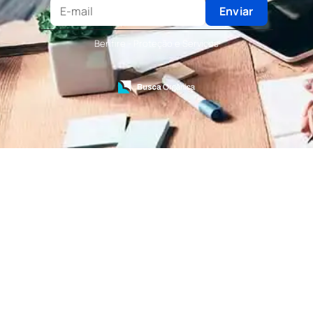
Terceirização de Recepcionista
Enviar
Terceirização de Serviços de Recepcionistas
Treinamento de Bombeiro Civil
Benfire - Proteção e Serviços
Treinamento de Bombeiros
Treinamento de Brigada
Treinamento de Brigada de Emergência
Treinamento de Brigada de Incêndio
Treinamento de Brigada de Incêndio Valor
Treinamento de Brigadista de Incêndio
Treinamento de Combate a Incêndio NR 23
Treinamento de Incêndio
Treinamento de Prevenção e Combate a
Incêndio
Treinamento de Primeiro Socorros
Treinamento de Primeiros Socorros para CIPA
Treinamento de Primeiros Socorros para
Empresas