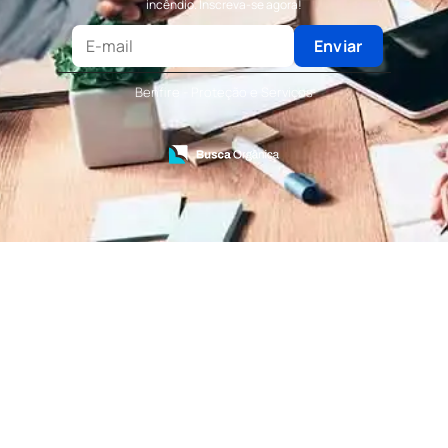
incêndio. Inscreva-se agora!
Terceirização de Recepção
Terceirização de Recepcionista
Enviar
Terceirização de Serviços de Recepcionistas
Treinamento de Bombeiro Civil
Benfire - Proteção e Serviços
Treinamento de Bombeiros
Treinamento de Brigada
Treinamento de Brigada de Emergência
Treinamento de Brigada de Incêndio
Treinamento de Brigada de Incêndio Valor
Treinamento de Brigadista de Incêndio
Treinamento de Combate a Incêndio NR 23
Treinamento de Incêndio
Treinamento de Prevenção e Combate a
Incêndio
Treinamento de Primeiro Socorros
Treinamento de Primeiros Socorros para CIPA
Treinamento de Primeiros Socorros para
Empresas