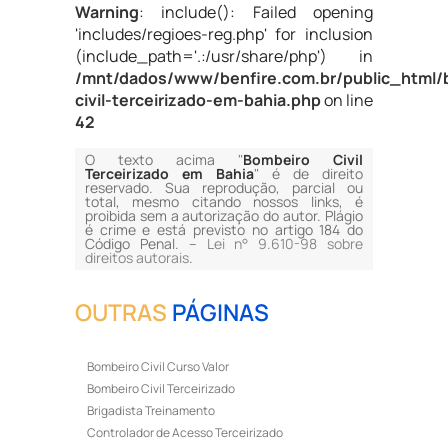
Warning
: include(): Failed opening
'includes/regioes-reg.php' for inclusion
(include_path='.:/usr/share/php') in
/mnt/dados/www/benfire.com.br/public_html/
civil-terceirizado-em-bahia.php
on line
42
O texto acima "
Bombeiro Civil
Terceirizado em Bahia
" é de direito
reservado. Sua reprodução, parcial ou
total, mesmo citando nossos links, é
proibida sem a autorização do autor. Plágio
é crime e está previsto no artigo 184 do
Código Penal. –
Lei n° 9.610-98 sobre
direitos autorais
.
OUTRAS
PÁGINAS
Bombeiro Civil Curso Valor
Bombeiro Civil Terceirizado
Brigadista Treinamento
Controlador de Acesso Terceirizado