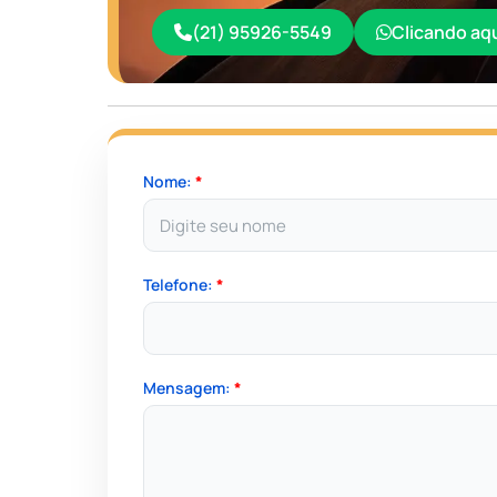
(21) 95926-5549
Clicando aq
Nome:
*
Telefone:
*
Mensagem:
*