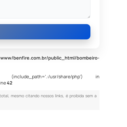
www/benfire.com.br/public_html/bombeiro-
nclude_path='.:/usr/share/php') in
line
42
 total, mesmo citando nossos links, é proibida sem a