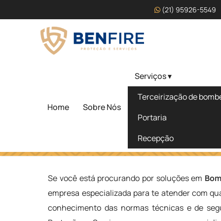
(21) 95926-5549
Serviços ▾
Bombeiro Civil Curso V
Terceirização de bombei
Mateus - SP
Home
Sobre Nós
Portaria
Recepção
Home
»
Informações
»
Bombeiro Civil Curso Valor em São
Se você está procurando por soluções em
Bom
empresa especializada para te atender com qua
conhecimento das normas técnicas e de segu