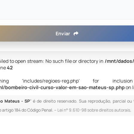
Enviar
iled to open stream: No such file or directory in
/mnt/dados/
ine
42
 'includes/regioes-reg.php' for inclusion (i
l/bombeiro-civil-curso-valor-em-sao-mateus-sp.php
on 
ão Mateus - SP
" é de direito reservado. Sua reprodução, parcial ou
o artigo 184 do Código Penal. –
Lei n° 9.610-98 sobre direitos autorais
.