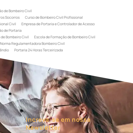
o de Bombeiro Civil
ros Socorros
Curso de Bombeiro Civil Profissional
onal Civil
Empresa de Portaria e Controlador de Acesso
o de Portaria
 de Bombeiro Civil
Escola de Formação de Bombeiro Civil
Norma Regulamentadora Bombeiro Civil
êndio
Portaria 24 Horas Terceirizada
rviço de Portaria Terceirizada
 Bombeiro Civil
Terceirização de Portaria
l
Treinamento de Bombeiros
Treinamento de Brigada
igadista de Incêndio
rimeiro Socorros
Increva-se em nossa
Newsletter