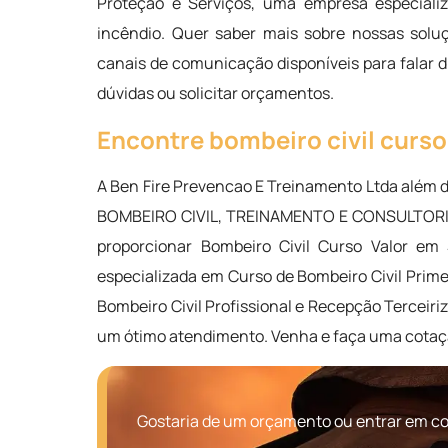
Proteção e Serviços, uma empresa especializ
incêndio. Quer saber mais sobre nossas solu
canais de comunicação disponíveis para falar 
dúvidas ou solicitar orçamentos.
Encontre bombeiro civil curs
A Ben Fire Prevencao E Treinamento Ltda além 
BOMBEIRO CIVIL, TREINAMENTO E CONSULTORIA, 
proporcionar Bombeiro Civil Curso Valor e
especializada em Curso de Bombeiro Civil Prim
Bombeiro Civil Profissional e Recepção Terceiri
um ótimo atendimento. Venha e faça uma cotaç
Gostaria de um orçamento ou entrar em co