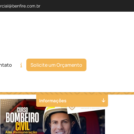
rcial@benfire.com.br
ntato
Solicite um Orçamento
Orçamento
Chame no WhatsApp
Informações