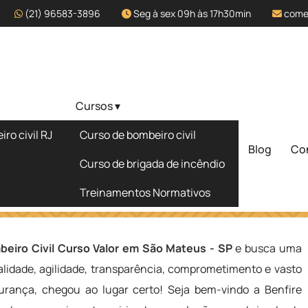
(21) 96583-3896
Seg à sex 09h às 17h30min
come
Cursos ▾
alor em São
ro civil RJ
Curso de bombeiro civil
Blog
Co
Solicite um 
Curso de brigada de incêndio
Treinamentos Normativos
 Mateus - SP
beiro Civil Curso Valor em São Mateus - SP
e busca uma
lidade, agilidade, transparência, comprometimento e vasto
rança, chegou ao lugar certo! Seja bem-vindo a Benfire