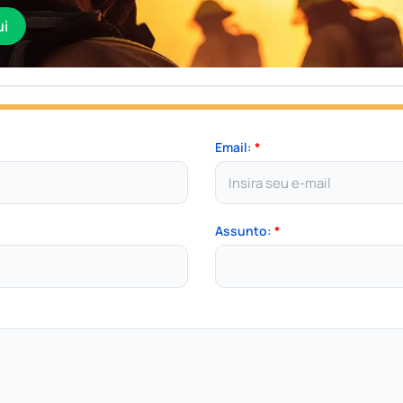
ui
Email:
*
Assunto:
*