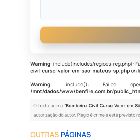
Warning
: include(includes/regioes-reg.php): Fa
civil-curso-valor-em-sao-mateus-sp.php
on l
Warning
: include(): Failed opening
/mnt/dados/www/benfire.com.br/public_htm
O texto acima "
Bombeiro Civil Curso Valor em S
autorização do autor. Plágio é crime e está previsto n
OUTRAS
PÁGINAS