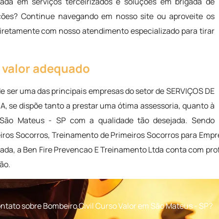
ada em serviços terceirizados e soluções em brigada de
ções? Continue navegando em nosso site ou aproveite os
diretamente com nosso atendimento especializado para tirar
o valor adequado
de ser uma das principais empresas do setor de SERVIÇOS DE
se dispõe tanto a prestar uma ótima assessoria, quanto à
m São Mateus - SP com a qualidade tão desejada. Sendo
eiros Socorros, Treinamento de Primeiros Socorros para Empr
zada, a Ben Fire Prevencao E Treinamento Ltda conta com prof
ão.
ntato sobre Bombeiro Civil Curso Valor em São Mateus - SP?