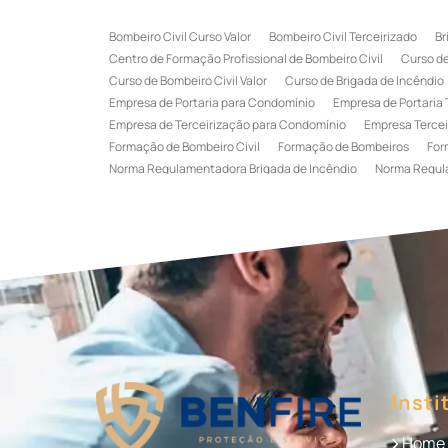
Bombeiro Civil Curso Valor
Bombeiro Civil Terceirizado
Br
Centro de Formação Profissional de Bombeiro Civil
Curso de
Curso de Bombeiro Civil Valor
Curso de Brigada de Incêndio
Empresa de Portaria para Condomínio
Empresa de Portaria 
Empresa de Terceirização para Condomínio
Empresa Tercei
Formação de Bombeiro Civil
Formação de Bombeiros
For
Norma Regulamentadora Brigada de Incêndio
Norma Regul
Portaria Terceirizada
Recepção Terceirizada
Serviço de 
Serviço de Recepção Terceirizado
Serviço Especializado em
Terceirização de Recepção
Terceirização de Recepcionist
Treinamento de Brigada de Emergência
Treinamento de Bri
Treinamento de Combate a Incêndio NR 23
Treinamento de
Treinamento de Primeiros Socorros para CIPA
Treinamento d
Insti
Home