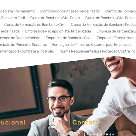
igadista Treinamento
Controlador de Acesso Terceirizado
Centro de Formaçã
 Bombeiro Civil
Curso de Bombeiro Civil Preço
Curso de Bombeiro Civil Primei
Curso de Formação de Bombeiro Civil
Curso de Formação de Bombeiro Profissi
Terceirizada
Empresa de Recepcionista Terceirizada
Empresa de Terceirizaçã
rizada de Recepcionista
Empresas de Bombeiro Civil
Empresas Terceirizadas
mação de Primeiros Socorros
Formação de Primeiros Socorros para Empresas
amentadora Combate a Incêndio
Norma Regulamentadora Proteção Contra Inc
Portaria
Serviço de Portaria de Condomínio
Serviço de Portaria Remota
Se
 Terceirização de Bombeiro Civil
Terceirização de Bombeiro
Terceirização de
a
Terceirização de Serviços de Recepcionistas
Treinamento de Bombeiro Civi
gada de Incêndio
Treinamento de Brigada de Incêndio Valor
Treinamento de Br
 Incêndio
Treinamento de Prevenção e Combate a Incêndio
Treinamento de P
e Primeiros Socorros para Empresas
tucional
Contato
(21) 96583-3896