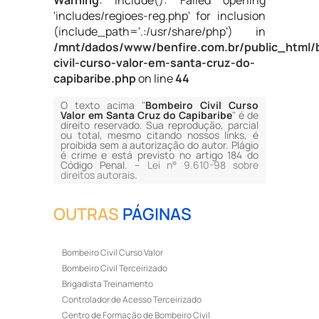
Warning
: include(): Failed opening
'includes/regioes-reg.php' for inclusion
(include_path='.:/usr/share/php') in
/mnt/dados/www/benfire.com.br/public_html/
civil-curso-valor-em-santa-cruz-do-
capibaribe.php
on line
44
O texto acima "
Bombeiro Civil Curso
Valor em Santa Cruz do Capibaribe
" é de
direito reservado. Sua reprodução, parcial
ou total, mesmo citando nossos links, é
proibida sem a autorização do autor. Plágio
é crime e está previsto no artigo 184 do
Código Penal. –
Lei n° 9.610-98 sobre
direitos autorais
.
OUTRAS
PÁGINAS
Bombeiro Civil Curso Valor
Bombeiro Civil Terceirizado
Brigadista Treinamento
Controlador de Acesso Terceirizado
Centro de Formação de Bombeiro Civil