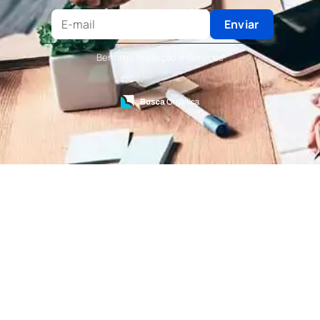
Terceirização de Recepção
Terceirização de Recepcionista
Enviar
Terceirização de Serviços de Recepcionistas
Treinamento de Bombeiro Civil
Benfire - Proteção e Serviços
Treinamento de Bombeiros
Treinamento de Brigada
Treinamento de Brigada de Emergência
Treinamento de Brigada de Incêndio
Treinamento de Brigada de Incêndio Valor
Treinamento de Brigadista de Incêndio
Treinamento de Combate a Incêndio NR 23
Treinamento de Incêndio
Treinamento de Prevenção e Combate a
Incêndio
Treinamento de Primeiro Socorros
Treinamento de Primeiros Socorros para CIPA
Treinamento de Primeiros Socorros para
Empresas