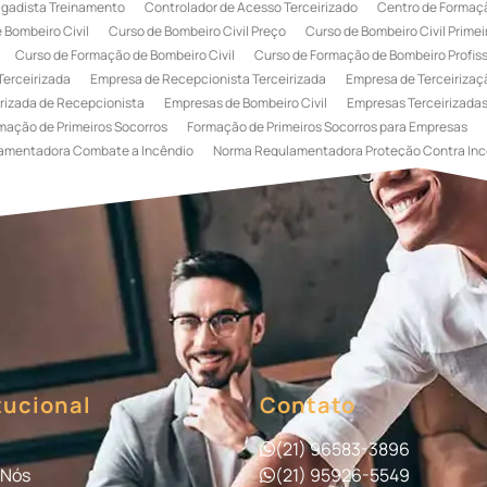
igadista Treinamento
Controlador de Acesso Terceirizado
Centro de Formaçã
 Bombeiro Civil
Curso de Bombeiro Civil Preço
Curso de Bombeiro Civil Primei
Curso de Formação de Bombeiro Civil
Curso de Formação de Bombeiro Profissi
Terceirizada
Empresa de Recepcionista Terceirizada
Empresa de Terceirizaçã
rizada de Recepcionista
Empresas de Bombeiro Civil
Empresas Terceirizadas
mação de Primeiros Socorros
Formação de Primeiros Socorros para Empresas
amentadora Combate a Incêndio
Norma Regulamentadora Proteção Contra Inc
Portaria
Serviço de Portaria de Condomínio
Serviço de Portaria Remota
Se
 Terceirização de Bombeiro Civil
Terceirização de Bombeiro
Terceirização de
a
Terceirização de Serviços de Recepcionistas
Treinamento de Bombeiro Civi
gada de Incêndio
Treinamento de Brigada de Incêndio Valor
Treinamento de Br
 Incêndio
Treinamento de Prevenção e Combate a Incêndio
Treinamento de P
e Primeiros Socorros para Empresas
tucional
Contato
(21) 96583-3896
 Nós
(21) 95926-5549