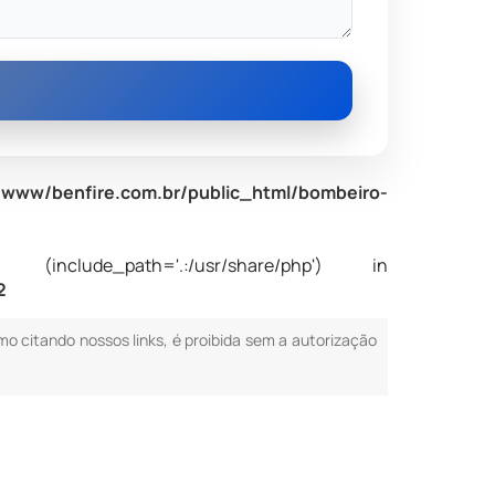
www/benfire.com.br/public_html/bombeiro-
nclude_path='.:/usr/share/php') in
2
smo citando nossos links, é proibida sem a autorização