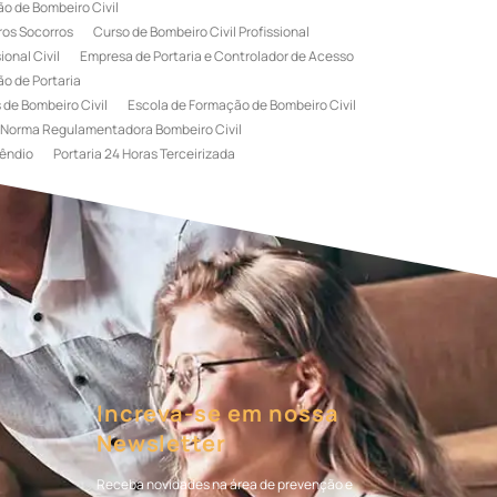
o de Bombeiro Civil
ros Socorros
Curso de Bombeiro Civil Profissional
onal Civil
Empresa de Portaria e Controlador de Acesso
o de Portaria
 de Bombeiro Civil
Escola de Formação de Bombeiro Civil
Norma Regulamentadora Bombeiro Civil
êndio
Portaria 24 Horas Terceirizada
rviço de Portaria Terceirizada
 Bombeiro Civil
Terceirização de Portaria
l
Treinamento de Bombeiros
Treinamento de Brigada
igadista de Incêndio
rimeiro Socorros
Increva-se em nossa
Newsletter
Receba novidades na área de prevenção e