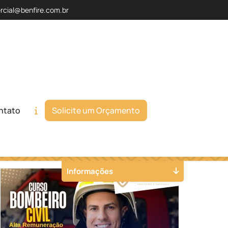
rcial@benfire.com.br
ntato
Solicite um Orçamento
Orçamento
Chame no WhatsApp
Informações