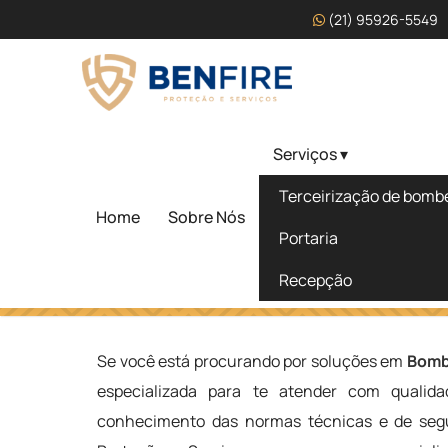
(21) 95926-5549
Serviços ▾
Bombeiro Civil Curso V
Terceirização de bombei
Itapemirim
Home
Sobre Nós
Portaria
Recepção
Home
»
Informações
»
Bombeiro Civil Curso Valor em Ita
Se você está procurando por soluções em
Bombe
especializada para te atender com qualida
conhecimento das normas técnicas e de segu