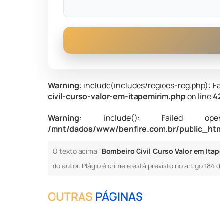
Warning
: include(includes/regioes-reg.php): Fa
civil-curso-valor-em-itapemirim.php
on line
4
Warning
: include(): Failed opening
/mnt/dados/www/benfire.com.br/public_html
O texto acima "
Bombeiro Civil Curso Valor em Ita
do autor. Plágio é crime e está previsto no artigo 184
OUTRAS
PÁGINAS