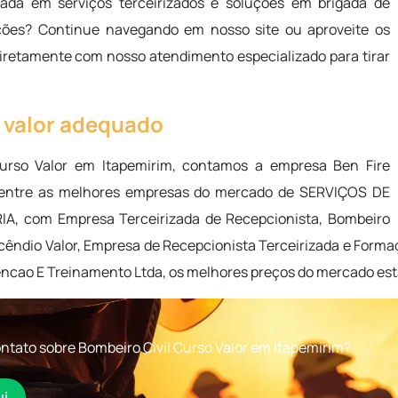
ada em serviços terceirizados e soluções em brigada de
ções? Continue navegando em nosso site ou aproveite os
diretamente com nosso atendimento especializado para tirar
o valor adequado
urso Valor em Itapemirim, contamos a empresa Ben Fire
 entre as melhores empresas do mercado de SERVIÇOS DE
, com Empresa Terceirizada de Recepcionista, Bombeiro
ncêndio Valor, Empresa de Recepcionista Terceirizada e Formaç
encao E Treinamento Ltda, os melhores preços do mercado est
ntato sobre Bombeiro Civil Curso Valor em Itapemirim?
ui