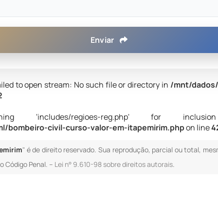
Enviar
iled to open stream: No such file or directory in
/mnt/dados/
2
 'includes/regioes-reg.php' for inclusion (i
/bombeiro-civil-curso-valor-em-itapemirim.php
on line
4
pemirim
" é de direito reservado. Sua reprodução, parcial ou total, me
 do Código Penal. –
Lei n° 9.610-98 sobre direitos autorais
.