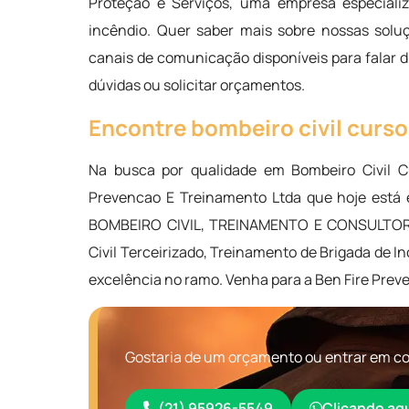
Proteção e Serviços, uma empresa especializ
incêndio. Quer saber mais sobre nossas solu
canais de comunicação disponíveis para falar 
dúvidas ou solicitar orçamentos.
Encontre bombeiro civil curs
Na busca por qualidade em Bombeiro Civil C
Prevencao E Treinamento Ltda que hoje está
BOMBEIRO CIVIL, TREINAMENTO E CONSULTORIA
Civil Terceirizado, Treinamento de Brigada de I
excelência no ramo. Venha para a Ben Fire Prev
Gostaria de um orçamento ou entrar em co
(21) 95926-5549
Clicando aq