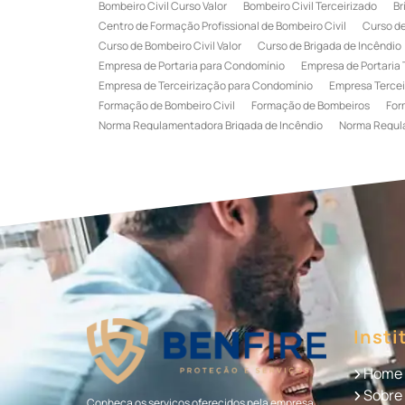
Bombeiro Civil Curso Valor
Bombeiro Civil Terceirizado
Br
Centro de Formação Profissional de Bombeiro Civil
Curso de
Curso de Bombeiro Civil Valor
Curso de Brigada de Incêndio
Empresa de Portaria para Condomínio
Empresa de Portaria 
Empresa de Terceirização para Condomínio
Empresa Tercei
Formação de Bombeiro Civil
Formação de Bombeiros
For
Norma Regulamentadora Brigada de Incêndio
Norma Regul
Portaria Terceirizada
Recepção Terceirizada
Serviço de 
Serviço de Recepção Terceirizado
Serviço Especializado em
Terceirização de Recepção
Terceirização de Recepcionist
Treinamento de Brigada de Emergência
Treinamento de Bri
Treinamento de Combate a Incêndio NR 23
Treinamento de
Treinamento de Primeiros Socorros para CIPA
Treinamento d
Insti
Home
Sobre
Conheça os serviços oferecidos pela empresa