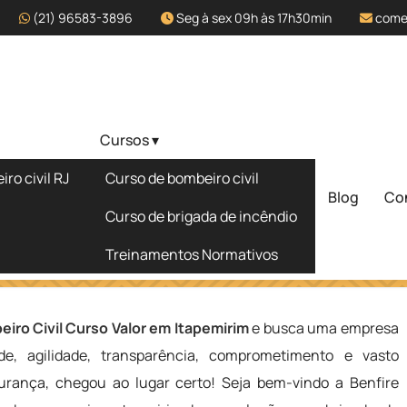
(21) 96583-3896
Seg à sex 09h às 17h30min
come
Cursos ▾
alor em
ro civil RJ
Curso de bombeiro civil
Blog
Co
Solicite um 
Curso de brigada de incêndio
Treinamentos Normativos
pemirim
iro Civil Curso Valor em Itapemirim
e busca uma empresa
de, agilidade, transparência, comprometimento e vasto
rança, chegou ao lugar certo! Seja bem-vindo a Benfire