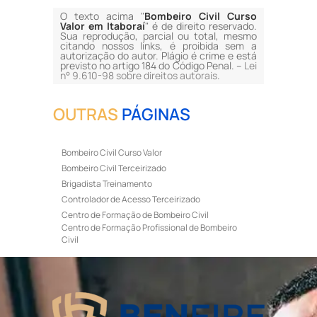
O texto acima "
Bombeiro Civil Curso
Valor em Itaboraí
" é de direito reservado.
Sua reprodução, parcial ou total, mesmo
citando nossos links, é proibida sem a
autorização do autor. Plágio é crime e está
previsto no artigo 184 do Código Penal. –
Lei
n° 9.610-98 sobre direitos autorais
.
OUTRAS
PÁGINAS
Bombeiro Civil Curso Valor
Bombeiro Civil Terceirizado
Brigadista Treinamento
Controlador de Acesso Terceirizado
Centro de Formação de Bombeiro Civil
Centro de Formação Profissional de Bombeiro
Civil
Curso de Bombeiro Civil
Curso de Bombeiro Civil Preço
Curso de Bombeiro Civil Primeiros Socorros
Curso de Bombeiro Civil Profissional