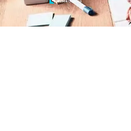
Treinamento de Brigada de Emergência
Treinamento de Brigada de Incêndio
Treinamento de Brigada de Incêndio Valor
Treinamento de Brigadista de Incêndio
Treinamento de Combate a Incêndio NR 23
Treinamento de Incêndio
Treinamento de Prevenção e Combate a
Incêndio
Treinamento de Primeiro Socorros
Treinamento de Primeiros Socorros para CIPA
Treinamento de Primeiros Socorros para
Empresas