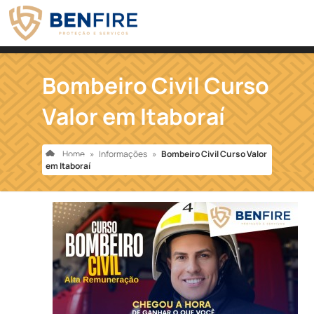
Bombeiro Civil Curso
Valor em Itaboraí
Home
»
Informações
»
Bombeiro Civil Curso Valor
em Itaboraí