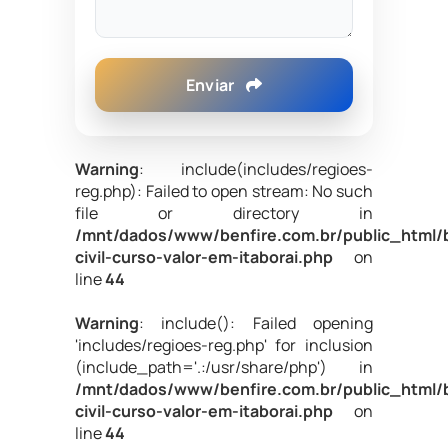
Enviar
Warning
: include(includes/regioes-
reg.php): Failed to open stream: No such
file or directory in
/mnt/dados/www/benfire.com.br/public_html/
civil-curso-valor-em-itaborai.php
on
line
44
Warning
: include(): Failed opening
'includes/regioes-reg.php' for inclusion
(include_path='.:/usr/share/php') in
/mnt/dados/www/benfire.com.br/public_html/
civil-curso-valor-em-itaborai.php
on
line
44