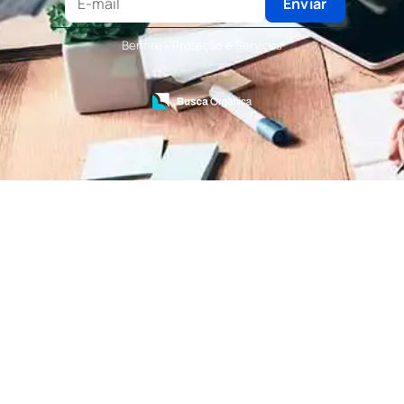
Terceirização de Recepcionista
Enviar
Terceirização de Serviços de Recepcionistas
Treinamento de Bombeiro Civil
Benfire - Proteção e Serviços
Treinamento de Bombeiros
Treinamento de Brigada
Treinamento de Brigada de Emergência
Treinamento de Brigada de Incêndio
Treinamento de Brigada de Incêndio Valor
Treinamento de Brigadista de Incêndio
Treinamento de Combate a Incêndio NR 23
Treinamento de Incêndio
Treinamento de Prevenção e Combate a
Incêndio
Treinamento de Primeiro Socorros
Treinamento de Primeiros Socorros para CIPA
Treinamento de Primeiros Socorros para
Empresas