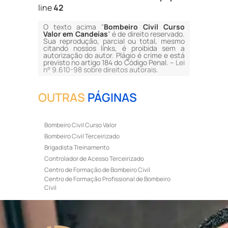
line
42
O texto acima "
Bombeiro Civil Curso
Valor em Candeias
" é de direito reservado.
Sua reprodução, parcial ou total, mesmo
citando nossos links, é proibida sem a
autorização do autor. Plágio é crime e está
previsto no artigo 184 do Código Penal. –
Lei
n° 9.610-98 sobre direitos autorais
.
OUTRAS
PÁGINAS
Bombeiro Civil Curso Valor
Bombeiro Civil Terceirizado
Brigadista Treinamento
Controlador de Acesso Terceirizado
Centro de Formação de Bombeiro Civil
Centro de Formação Profissional de Bombeiro
Civil
Curso de Bombeiro Civil
Curso de Bombeiro Civil Preço
Curso de Bombeiro Civil Primeiros Socorros