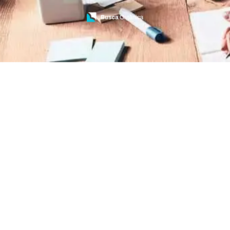
Treinamento de Brigada
Treinamento de Brigada de Emergência
Treinamento de Brigada de Incêndio
Treinamento de Brigada de Incêndio Valor
Treinamento de Brigadista de Incêndio
Treinamento de Combate a Incêndio NR 23
Treinamento de Incêndio
Treinamento de Prevenção e Combate a
Incêndio
Treinamento de Primeiro Socorros
Treinamento de Primeiros Socorros para CIPA
Treinamento de Primeiros Socorros para
Empresas