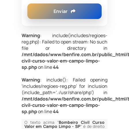
Enviar
Warning
: include(includes/regioes-
reg.php): Failed to open stream: No such
file or directory in
/mnt/dados/www/benfire.com.br/public_html/
civil-curso-valor-em-campo-limpo-
sp.php
on line
44
Warning
: include(): Failed opening
'includes/regioes-reg.php' for inclusion
(include_path='.:/usr/share/php') in
/mnt/dados/www/benfire.com.br/public_html/
civil-curso-valor-em-campo-limpo-
sp.php
on line
44
O texto acima "
Bombeiro Civil Curso
Valor em Campo Limpo - SP
" é de direito