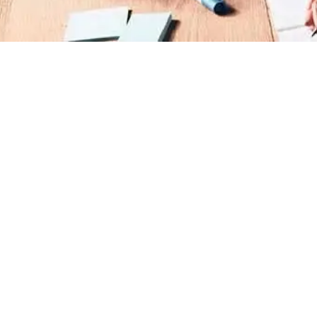
Treinamento de Brigada de Incêndio Valor
Treinamento de Brigadista de Incêndio
Treinamento de Combate a Incêndio NR 23
Treinamento de Incêndio
Treinamento de Prevenção e Combate a
Incêndio
Treinamento de Primeiro Socorros
Treinamento de Primeiros Socorros para CIPA
Treinamento de Primeiros Socorros para
Empresas