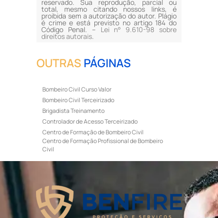
reservado. Sua reprodução, parcial ou
total, mesmo citando nossos links, é
proibida sem a autorização do autor. Plágio
é crime e está previsto no artigo 184 do
Código Penal. –
Lei n° 9.610-98 sobre
direitos autorais
.
OUTRAS
PÁGINAS
Bombeiro Civil Curso Valor
Bombeiro Civil Terceirizado
Brigadista Treinamento
Controlador de Acesso Terceirizado
Centro de Formação de Bombeiro Civil
Centro de Formação Profissional de Bombeiro
Civil
Curso de Bombeiro Civil
Curso de Bombeiro Civil Preço
Curso de Bombeiro Civil Primeiros Socorros
Curso de Bombeiro Civil Profissional
Curso de Bombeiro Civil Valor
Curso de Brigada de Incêndio