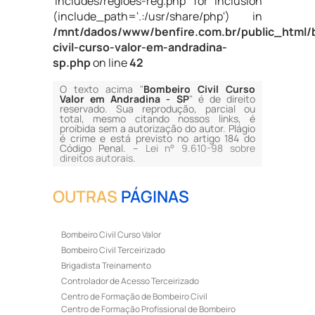
'includes/regioes-reg.php' for inclusion
(include_path='.:/usr/share/php') in
/mnt/dados/www/benfire.com.br/public_html/
civil-curso-valor-em-andradina-
sp.php
on line
42
O texto acima "
Bombeiro Civil Curso
Valor em Andradina - SP
" é de direito
reservado. Sua reprodução, parcial ou
total, mesmo citando nossos links, é
proibida sem a autorização do autor. Plágio
é crime e está previsto no artigo 184 do
Código Penal. –
Lei n° 9.610-98 sobre
direitos autorais
.
OUTRAS
PÁGINAS
Bombeiro Civil Curso Valor
Bombeiro Civil Terceirizado
Brigadista Treinamento
Controlador de Acesso Terceirizado
Centro de Formação de Bombeiro Civil
Centro de Formação Profissional de Bombeiro