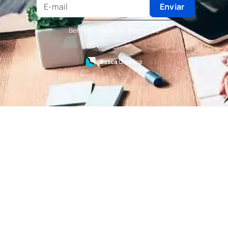
Terceirização de Recepcionista
Enviar
Terceirização de Serviços de Recepcionistas
Treinamento de Bombeiro Civil
Benfire - Proteção e Serviços
Treinamento de Bombeiros
Treinamento de Brigada
Treinamento de Brigada de Emergência
Treinamento de Brigada de Incêndio
Treinamento de Brigada de Incêndio Valor
Treinamento de Brigadista de Incêndio
Treinamento de Combate a Incêndio NR 23
Treinamento de Incêndio
Treinamento de Prevenção e Combate a
Incêndio
Treinamento de Primeiro Socorros
Treinamento de Primeiros Socorros para CIPA
Treinamento de Primeiros Socorros para
Empresas